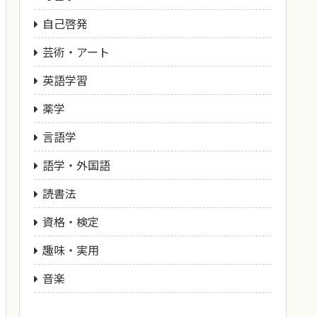
自己啓発
芸術・アート
英語学習
薬学
言語学
語学・外国語
読書法
資格・検定
趣味・実用
音楽