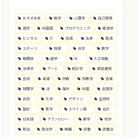
おすすめ本
医学
心理学
自己啓発
語学
外国語
プログラミング
経済学
ビジネス
IT
言語
法律
経済
スポーツ
投資
法学
数学
格闘技
歯学
AI
人工知能
法律学
アート
統計学
資産運用
芸術
英語
宗教
宗教学
音楽
物理学
法
海外
外国
言語学
武術
化学
デザイン
生物学
歴史
哲学
スペイン語
会計
日本語
テクノロジー
薬学
地学
政治
政治学
映画
読書
読書法