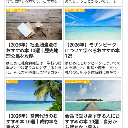
けて理解する力です。この力を高
めてしまうことが多いです。そん
めると、問題文の要点を素早くつ
なとき、無理をせず自分の感受性
かみ、与えられた情報の矛盾点や
を大切にする選択が、長い付き合
学習法・勉強法
世界の国・地域
前提を見抜く力が身につきます。
いを楽にします。ここで紹介する
問題文を読み解く力も自然と養わ
内容は、難しく考えず実践できる
れ、授業や演習で考え方を自分
小さなヒントを集めたものです...
の...
【2026年】社会勉強法の
【2026年】モザンビーク
おすすめ本 10選｜歴史地
について学べるおすすめ本
理公民を攻略
7選
はじめに社会勉強法は、学校の授
はじめにモザンビークについての
業だけでは足りないと感じるとき
本を読むと、地理や歴史、文化、
に、考え方を整理して学ぶ力を育
社会の仕組みを体系的に理解でき
てる手助けになります。歴史地理
ます。政治や経済の背景を知るこ
公民を攻略する力をつけたい人に
とで、現地の人々の暮らしや価値
ビジネス
コミュニケーション
とっては、身近な事例や図解のあ
観がより正確に見えてきます。旅
る本が特に役立つでしょう。読み
行や仕事、学びの準備として役立
やすい文章と具体的な例がそろ
つだけでなく、小説や回顧録を
っ...
通...
【2026年】営業代行のお
会話で受け身すぎる人にお
すすめ本 10選｜成約率を
すすめの本 10選｜自分か
高める
ら話せない悩みに