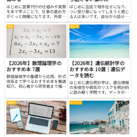
はじめに営業代行の仕組みや実務
はじめに会話で相手任せになり、
を本で学ぶことで、仕事の進め方
つい受け身になってしまうと感じ
がぐっと明確になります。外部パ
る人は多いです。自分から話せな
ートナーに業務を委託する際の期
いことで、せっかくのチャンスを
待値の合わせ方や、成果を測るた
逃したり、誤解が生まれたりし
数学
統計学
めの指標設計、現場で使えるトー
て、人間関係や仕事でのストレス
クやフォローの手順など、実務に
が増えることもあります。そうし
直結する知識を短時間で取り入
た悩みには、コミュニケーション
れ...
や...
【2026年】数理論理学の
【2026年】遺伝統計学の
おすすめ本 7選
おすすめ本 10選｜遺伝デ
ータを読む
数理論理学の基礎から応用、形式
体系まで学べるおすすめ本を厳選
はじめに遺伝統計学は、遺伝情報
紹介。初心者から研究者まで幅広
の多様性や病気のリスクを統計的
く役立つ内容です。
に読み解く学問です。データの背
後にある規則や傾向を理解するこ
とで、研究の意味や医療の可能性
物理学
ビジネス
を身近に感じられます。遺伝デー
タを読む視点を取り入れると、論
文の要点をつかむ力や、日常の
健...