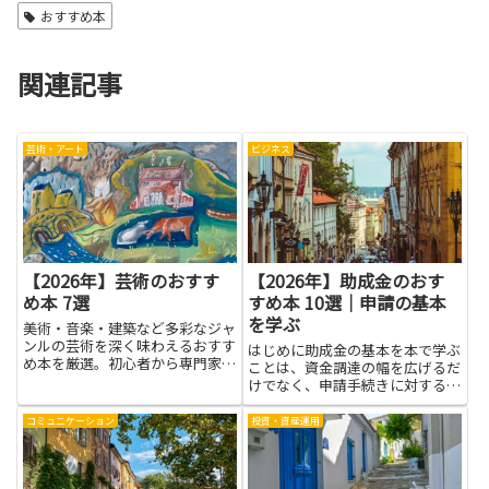
おすすめ本
関連記事
芸術・アート
ビジネス
【2026年】芸術のおすす
【2026年】助成金のおす
め本 7選
すめ本 10選｜申請の基本
を学ぶ
美術・音楽・建築など多彩なジャ
ンルの芸術を深く味わえるおすす
はじめに助成金の基本を本で学ぶ
め本を厳選。初心者から専門家ま
ことは、資金調達の幅を広げるだ
で幅広く対応しています。
けでなく、申請手続きに対する不
安を減らし、実務の精度を高めま
す。書籍を通して制度の目的や対
コミュニケーション
投資・資産運用
象、必要書類の整理、事業計画や
予算の立て方、報告や会計のポイ
ントを学べば、準備作業が効率