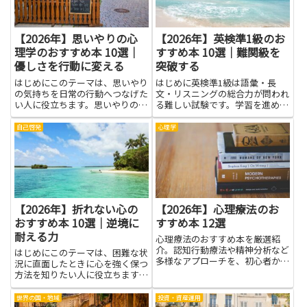
【2026年】思いやりの心
【2026年】英検準1級のお
理学のおすすめ本 10選｜
すすめ本 10選｜難関級を
優しさを行動に変える
突破する
はじめにこのテーマは、思いやり
はじめに英検準1級は語彙・長
の気持ちを日常の行動へつなげた
文・リスニングの総合力が問われ
い人に役立ちます。思いやりの心
る難しい試験です。学習を進める
理学を知ると、相手の立場を想像
と、日常の英語理解が深まり、海
する力や、言い方を工夫するコツ
外の資料を読んだりニュースを追
自己啓発
心理学
が見えやすくなります。相手を否
うときの抵抗が減ります。この記
定せず聴く姿勢を持つと、対話が
事では、英検準1級の力を育てる
うまくいきやすく、学校や職
本の力をわかりやすく紹介しま
場、...
す。...
【2026年】折れない心の
【2026年】心理療法のお
おすすめ本 10選｜逆境に
すすめ本 12選
耐える力
心理療法のおすすめ本を厳選紹
介。認知行動療法や精神分析など
はじめにこのテーマは、困難な状
多様なアプローチを、初心者から
況に直面したときに心を強く保つ
専門家まで幅広く学べます。
方法を知りたい人に役立ちます。
折れない心を育て、逆境に耐える
力を高める本を選ぶと、日常の小
世界の国・地域
投資・資産運用