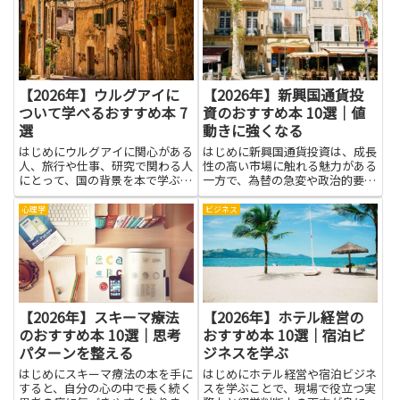
さなストレスや大きな試練の両方
に向き合う自信が生まれます。本
を読むことで、つまずきを責め
ず...
【2026年】ウルグアイに
【2026年】新興国通貨投
ついて学べるおすすめ本 7
資のおすすめ本 10選｜値
選
動きに強くなる
はじめにウルグアイに関心がある
はじめに新興国通貨投資は、成長
人、旅行や仕事、研究で関わる人
性の高い市場に触れる魅力がある
にとって、国の背景を本で学ぶこ
一方で、為替の急変や政治的要因
とは大きな助けになります。本を
など独特のリスクも伴います。本
通じて、歴史や政治、社会制度、
記事で紹介する本を読むことで、
心理学
ビジネス
日常文化の細かな側面を理解で
経済指標の見方や為替変動の仕組
き、現地の言葉や価値観に触れる
み、金利差や資本流出入が通貨に
ことで誤解を減らすことができま
与える影響を体系的に学べま
す...
す。...
【2026年】スキーマ療法
【2026年】ホテル経営の
のおすすめ本 10選｜思考
おすすめ本 10選｜宿泊ビ
パターンを整える
ジネスを学ぶ
はじめにスキーマ療法の本を手に
はじめにホテル経営や宿泊ビジネ
すると、自分の心の中で長く続く
スを学ぶことで、現場で役立つ実