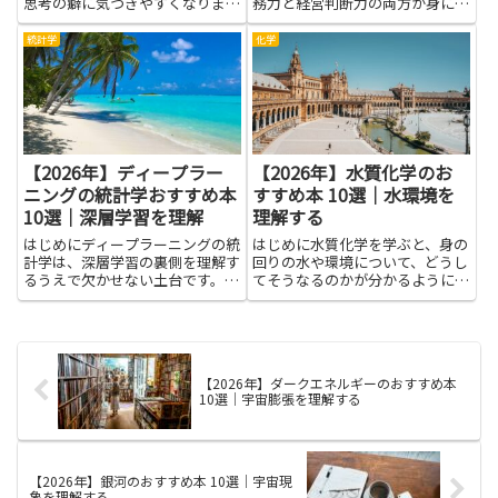
思考の癖に気づきやすくなりま
務力と経営判断力の両方が身につ
す。なぜなら、この考え方は人が
きます。接客や清掃などのオペレ
つねに感じる不安や孤独の原因
ーションから、収益管理やマーケ
統計学
化学
を、日常の言葉でかいつくように
ティング、人材育成といった管理
説明してくれるからです。本文で
面まで、書籍は体系的に知識を補
紹介する書籍群は、難しい理論を
う手段になります。理論だけで
むず...
な...
【2026年】ディープラー
【2026年】水質化学のお
ニングの統計学おすすめ本
すすめ本 10選｜水環境を
10選｜深層学習を理解
理解する
はじめにディープラーニングの統
はじめに水質化学を学ぶと、身の
計学は、深層学習の裏側を理解す
回りの水や環境について、どうし
るうえで欠かせない土台です。デ
てそうなるのかが分かるようにな
ータの性質を数理で捉える力は、
ります。水質化学は、水の安全や
モデルの挙動を予測し、実務の課
川や湖の変化、地下水の状態を理
題に適した手法を選ぶ際の判断材
解する手がかりをくれます。難し
料になります。統計的な考え方を
い理屈を追いかけるだけでなく、
取り入れると、パラメータの過
日常の観察とデータの見方を結
【2026年】ダークエネルギーのおすすめ本
剰...
び...
10選｜宇宙膨張を理解する
【2026年】銀河のおすすめ本 10選｜宇宙現
象を理解する