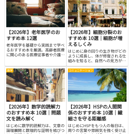
の考え方、リスクを理解して使う
ための知識が身につきます。具体
的には損失が出る場面の見極め
方...
【2026年】老年医学のお
【2026年】細胞分裂のお
すすめ本 12選
すすめ本 10選｜細胞が増
えるしくみ
老年医学を基礎から実践まで学べ
るおすすめ本を厳選。高齢者医療
はじめに身の回りの生き物がどの
に関心のある医療従事者や介護関
ように成長し、体が修復される仕
係者、一般の方にも最適です。
組みを知ると、自然への見方が変
わります。とくに細胞分裂は、細
胞が新しく分かれ、増えるしくみ
数学
コミュニケーション
を支える基本です。このテーマを
学ぶと、学校の理科の授業だけで
なく、日々の観察にも役立つ考
え...
【2026年】数学的読解力
【2026年】HSPの人間関
のおすすめ本 10選｜問題
係のおすすめ本 10選｜繊
文を読み解く
細さを守る距離感
はじめに数学的読解力は、文章の
はじめにHSPをもつ人の毎日は、
論理展開と数理的な証明を結びつ
周りの言葉や雰囲気を強く受け止