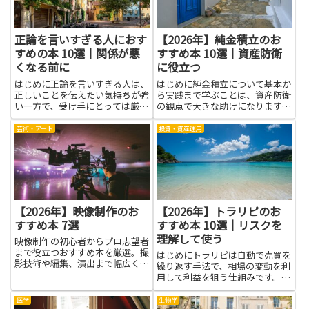
化...
正論を言いすぎる人におす
【2026年】純金積立のお
すめの本 10選｜関係が悪
すすめ本 10選｜資産防衛
くなる前に
に役立つ
はじめに正論を言いすぎる人は、
はじめに純金積立について基本か
正しいことを伝えたい気持ちが強
ら実践まで学ぶことは、資産防衛
い一方で、受け手にとっては厳し
の観点で大きな助けになります。
く聞こえることがあります。本を
本記事で紹介する書籍を通じて、
読むことで、なぜそうした言い方
金の特性や価格変動のしくみ、積
芸術・アート
投資・資産運用
になるのかを心理学やコミュニケ
立のメリットとリスク、手数料や
ーションの視点から理解でき、感
保管方法といった実務的なポイン
情と論理のバランスの取り方を
トまで幅広く理解できます。知
学...
識...
【2026年】映像制作のお
【2026年】トラリピのお
すすめ本 7選
すすめ本 10選｜リスクを
理解して使う
映像制作の初心者からプロ志望者
まで役立つおすすめ本を厳選。撮
はじめにトラリピは自動で売買を
影技術や編集、演出まで幅広く学
繰り返す手法で、相場の変動を利
べる一冊を紹介します。
用して利益を狙う仕組みです。本
記事で紹介する本を読むことで、
トラリピの基本的な仕組みや運用
医学
生物学