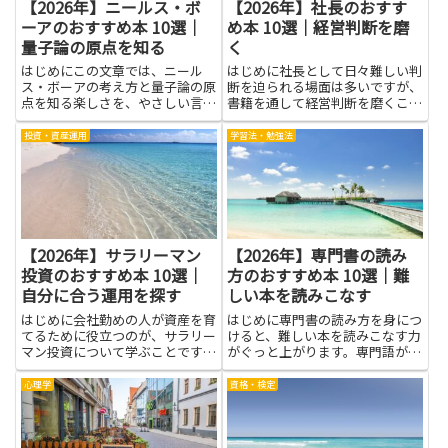
【2026年】ニールス・ボ
【2026年】社長のおすす
ーアのおすすめ本 10選｜
め本 10選｜経営判断を磨
量子論の原点を知る
く
はじめにこの文章では、ニール
はじめに社長として日々難しい判
ス・ボーアの考え方と量子論の原
断を迫られる場面は多いですが、
点を知る楽しさを、やさしい言葉
書籍を通して経営判断を磨くこと
でお伝えします。難しそうな話を
は有効な方法です。本記事では社
身近な例に結びつけて読み進める
長に向けたおすすめ本を紹介しま
投資・資産運用
学習法・勉強法
と、科学のしくみが見えてきま
す。良書は実務で使える考え方や
す。学ぶメリットは、物事の成り
意思決定の枠組み、リスクの捉え
立ちを別の視点でとらえられるよ
方、人や組織を動かすコミュニ
うに...
ケ...
【2026年】サラリーマン
【2026年】専門書の読み
投資のおすすめ本 10選｜
方のおすすめ本 10選｜難
自分に合う運用を探す
しい本を読みこなす
はじめに会社勤めの人が資産を育
はじめに専門書の読み方を身につ
てるために役立つのが、サラリー
けると、難しい本を読みこなす力
マン投資について学ぶことです。
がぐっと上がります。専門語が多
給与で生活を支えながら投資を始
い文章でも、要点を見つけるコツ
めるとき、本から得られる基本知
や、段落ごとの整理、図表の意味
心理学
資格・検定
識や考え方はとても有用です。投
を読み解く練習を繰り返せば、理
資のリスクや資産配分、長期的な
解が進みます。目的をはっきりさ
視点、税や制度の基礎を知るこ
せ、章ごとに重要なポイントを
と...
書...