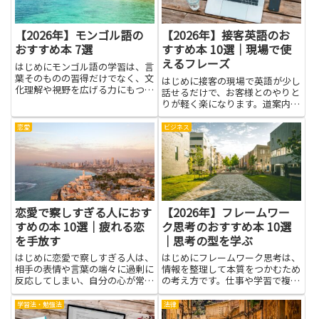
【2026年】モンゴル語の
【2026年】接客英語のお
おすすめ本 7選
すすめ本 10選｜現場で使
えるフレーズ
はじめにモンゴル語の学習は、言
葉そのものの習得だけでなく、文
はじめに接客の現場で英語が少し
化理解や視野を広げる力にもつな
話せるだけで、お客様とのやりと
がります。本記事では、初心者か
りが軽く楽になります。道案内や
ら中級者まで役立つおすすめの本
メニューの説明、質問への答えが
を紹介します。テキストで文法を
スムーズになり、待ち時間の不安
恋愛
ビジネス
整理したり、会話例で発音や表現
も和らぎます。この記事は、現場
を確認したり、読解で語彙を増
で使えるフレーズを身につける手
や...
助けになる本を紹介します。実
用...
恋愛で察しすぎる人におす
【2026年】フレームワー
すめの本 10選｜疲れる恋
ク思考のおすすめ本 10選
を手放す
｜思考の型を学ぶ
はじめに恋愛で察しすぎる人は、
はじめにフレームワーク思考は、
相手の表情や言葉の端々に過剰に
情報を整理して本質をつかむため
反応してしまい、自分の心が常に
の考え方です。仕事や学習で複雑
揺れやすくなります。そんなとき
な問題に直面したとき、要素を分
に本を手に取ると、なぜそう感じ
解して順序立てて考えられるよう
学習法・勉強法
法律
るのかを理解するヒントや、感情
になります。本を通じて基礎的な