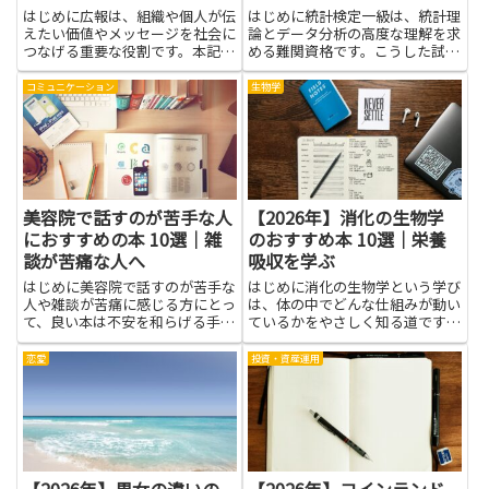
はじめに広報は、組織や個人が伝
はじめに統計検定一級は、統計理
えたい価値やメッセージを社会に
論とデータ分析の高度な理解を求
つなげる重要な役割です。本記事
める難関資格です。こうした試験
で紹介する本を通じて、メディア
の対策には、体系的な知識の蓄積
対応やプレスリリース作成、ブラ
と、実際の問題に対する柔軟な解
コミュニケーション
生物学
ンド構築、危機対応などの基礎と
法の習得が欠かせません。データ
実践に触れられます。広報を学ぶ
を読み解く力や、結論を論理的に
ことで、情報を整理し相手に合
組み立てる力を身につけると、
わ...
学...
美容院で話すのが苦手な人
【2026年】消化の生物学
におすすめの本 10選｜雑
のおすすめ本 10選｜栄養
談が苦痛な人へ
吸収を学ぶ
はじめに美容院で話すのが苦手な
はじめに消化の生物学という学び
人や雑談が苦痛に感じる方にとっ
は、体の中でどんな仕組みが動い
て、良い本は不安を和らげる手助
ているかをやさしく知る道です。
けになります。本を通して、短い
食べ物が胃や腸でどう崩れ、どの
会話のコツや聞き手に回る技術、
ように栄養が血や細胞に届くのか
恋愛
投資・資産運用
沈黙を気にしない心構え、スタイ
を学ぶと、日々の食事選びが楽に
リストに自分の希望を伝える表現
なります。栄養吸収を学ぶ視点を
などが学べます。話す内容を事
持つと、体の成長やエネルギー
前...
の...
【2026年】男女の違いの
【2026年】コインランド