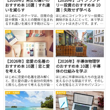
おすすめ本 10選｜すれ違
リー投資のおすすめ本 10
いを減らす
選｜失敗せず学べる
はじめにこのテーマは、日常の会
はじめにコインランドリー投資に
話や家族・友人との関係で生まれ
興味がある人にとって、本で学ぶ
るすれ違いを減らす手助けになり
メリットは大きいです。まず、ビ
ます。男女の違いについて学ぶ
ジネスの基本構造や収支の考え方
と、相手の気持ちを想像する力が
を把握することで、資金計画や利
恋愛
物理学
高まり、伝え方を工夫するヒント
益見込みがイメージしやすくなり
が増えます。知識を増やすと、急
ます。設備やメンテナンス、集客
いで結論を出さずに相手の話をよ
の実例を知れば、現場での判断
く...
や...
【2026年】恋愛の名著の
【2026年】半導体物理学
おすすめ本 10選｜恋と愛
のおすすめ本 10選｜半導
を考える
体の仕組みを学ぶ
はじめに恋愛の名著を読み解く
はじめに半導体は私たちの生活を
と、恋と愛の違いを自分の気持ち
支える小さな部品ですが、そのし
と照らし合わせて考える力が自然
くみを知るとスマホやパソコン、
と育ちます。登場人物の思いが揺
家電がどう動くかが見えてきま
れる場面を追うと、相手の立場を
す。この記事では半導体物理学の
語学・外国語
英語学習
想像する訓練になり、言葉にでき
本を通じて、基礎の考え方から実
なかった感情を伝えるヒントをつ
際の仕組みまでやさしく学べま
かめます。さまざまな物語が示す
す。読みやすい本を選ぶと、専門
対...
の知...