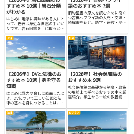
すすめ本 10選｜岩石分類
語のおすすめ本 7選
がわかる
旧約聖書の原文を読むために役立
つ古典ヘブライ語の入門・文法・
はじめに地学に興味がある人にと
読解書を紹介。語学・宗教・歴史
って、岩石は身近な自然の手がか
の観点からも学びを深められる！
りです。岩石図鑑を手に取ると、
石の色やかたちだけでなく、どう
やってできたか、どんな性質があ
法律
社会
るかが見えてきます。その理解
は、地球の歴史を感じる入口にな
ります。岩石分類がわかると、山
の...
【2026年】DVと法律のお
【2026年】社会保障論の
すすめ本 10選｜身を守る
おすすめ本 9選
知識
社会保障論の基礎から制度・政策
の現状まで学べるおすすめ本を厳
はじめに暴力や脅しに直面したと
選紹介。学生から一般の教養読者
き、DVについて正しい知識と法
まで幅広く役立ちます。
律の基本を身につけることは、自
分や家族の安全を守るうえで大き
な助けになります。本記事で紹介
法律
ビジネス
する本を通じて、暴力のサインを
見分ける力や、加害行為に対する
法的な権利、相談窓口や手続き
の...