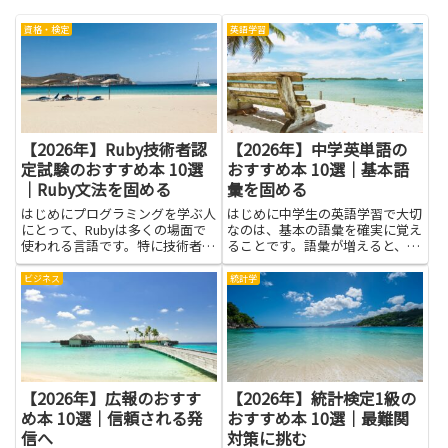
資格・検定
英語学習
【2026年】Ruby技術者認
【2026年】中学英単語の
定試験のおすすめ本 10選
おすすめ本 10選｜基本語
｜Ruby文法を固める
彙を固める
はじめにプログラミングを学ぶ人
はじめに中学生の英語学習で大切
にとって、Rubyは多くの場面で
なのは、基本の語彙を確実に覚え
使われる言語です。特に技術者認
ることです。語彙が増えると、読
定試験は、基礎をしっかりと確か
解も聞き取りもぐんと楽になりま
められる良い機会になります。本
す。ここでは、中学英単語 基本
ビジネス
統計学
を選ぶときには、コードの読み書
語彙を固める手助けになる本を紹
きのコツや考え方を身につけられ
介します。文章で使える実用的な
るものを選ぶと学習が進みやす...
語彙を練習できる構成や、覚え
や...
【2026年】広報のおすす
【2026年】統計検定1級の
め本 10選｜信頼される発
おすすめ本 10選｜最難関
信へ
対策に挑む