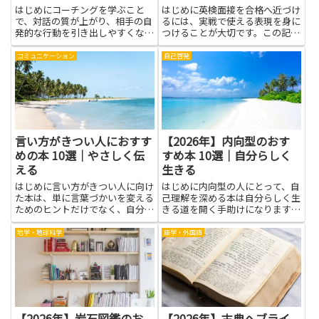
はじめにコーチングを学ぶこと
はじめに英検面接を合格へ近づけ
で、対話の質が上がり、相手の自
るには、実戦で使える表現を身に
発的な行動を引き出しやすくなり
つけることが大切です。この記事
ます。特に任せ方に悩んでいる人
では、語彙力を広げ、質問の意図
には、コーチングの考え方が役立
を読み取る力を養い、練習の効率
コミュニケーション
自己啓発
ちます。期待の伝え方や目標の共
を上げるための内容を紹介しま
有、フィードバックの与え方を身
す。英検面接に向けた読み物は、
に付けると、指示や命令だけに頼
自己紹介の練習や日常の話題への
ら...
対...
言い方がきつい人におすす
【2026年】内向型のおす
めの本 10選｜やさしく伝
すめ本 10選｜自分らしく
える
生きる
はじめに言い方がきつい人に向け
はじめに内向型の人にとって、自
た本は、単に言葉づかいを変える
己理解を深める本は自分らしく生
ためのヒントだけでなく、自分の
きる道を開く手助けになります。
感情や考え方を整理するきっかけ
静かな時間を大切にしながら、自
になります。やさしく伝える技術
分の感じ方や考え方を整理するヒ
地学・地球科学
語学・外国語
を身につけることで、誤解や対立
ントを見つけられるからです。読
が減り、仕事や家庭でのコミュニ
書を通じて、気持ちを言葉にする
ケーションが円滑になります。
練習や、無理をせずに力を発揮
本...
で...
【2026年】岩石図鑑のお
【2026年】古典ヘブライ