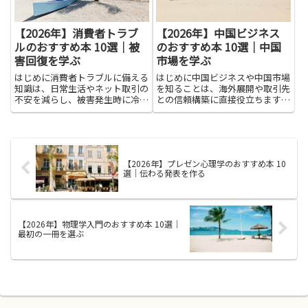
【2026年】消費者トラブ
【2026年】中国ビジネス
ルのおすすめ本 10選｜被
のおすすめ本 10選｜中国
害回復を学ぶ
市場を学ぶ
はじめに消費者トラブルに備える
はじめに中国ビジネスや中国市場
知識は、日常生活やネット取引の
を知ることは、海外展開や取引先
不安を減らし、被害発生時に冷静
との信頼構築に直接役立ちます。
に行動する力を育てます。本を通
本書で紹介する本を読むと、消費
じて被害回復に必要な手続きや相
者の価値観や購買動機、規制や法
談窓口の使い方、証拠の残し方、
制度の特徴、現地の商習慣や交渉
交渉の基本を学べば、被害の拡大
のコツが理解しやすくなります。
を防ぎやすくなります。知識が
また、デジタル経済や越境EC、...
【2026年】プレゼン心理学のおすすめ本 10
あ...
選｜伝わる発表を作る
【2026年】物理学入門のおすすめ本 10選｜
最初の一冊を選ぶ