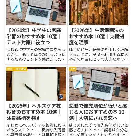
の扱い方、相手との距離の取り方
枠組みを学べば、原因と結果を見
が学べます。本は具体的な事例
分けやすくなり、議論や提案の
や...
説...
【2026年】中学生の家庭
【2026年】生活保護法の
学習のおすすめ本 10選｜
おすすめ本 10選｜支援制
テスト対策に役立つ
度を理解
はじめに中学生の家庭学習をもっ
はじめに生活保護法を正しく理解
と楽に、もっと成果が出るように
することは、制度を利用する本人
するためのヒントを集めました。
やその周囲にとって大きな助けに
家庭での学習習慣を整えると、授
なります。受給要件や申請手続
業の内容を思い出しやすくなり、
き、支給の仕組み、相談窓口の役
投資・資産運用
恋愛
テスト対策にも役立ちます。読み
割などの基礎知識があれば、必要
やすい本を選ぶと、文字の量や難
な支援につなげやすくなり、不安
しさに悩まず、読む力と考える
や誤解を和らげることができま
力...
す。...
【2026年】ヘルスケア株
恋愛で優先順位が低いと感
投資のおすすめ本 10選｜
じる人におすすめの本 10
注目銘柄を探す
選｜大切にされる恋へ
はじめにヘルスケア株投資に興味
はじめに恋愛で優先順位が低いと
がある人にとって、良質な入門書
感じる人にとって、読書は自分を
や専門書を読むことは理解を深め
見つめ直すためのわかりやすい道