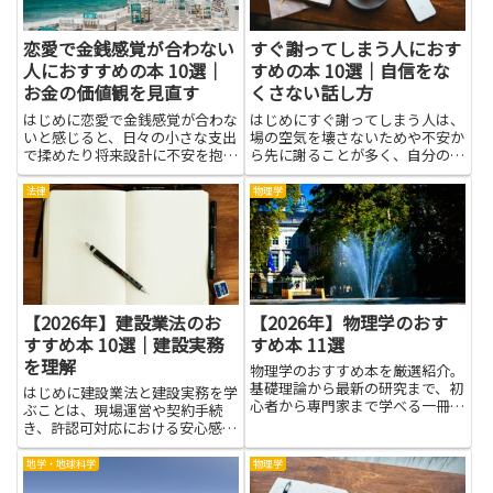
恋愛で金銭感覚が合わない
すぐ謝ってしまう人におす
人におすすめの本 10選｜
すめの本 10選｜自信をな
お金の価値観を見直す
くさない話し方
はじめに恋愛で金銭感覚が合わな
はじめにすぐ謝ってしまう人は、
いと感じると、日々の小さな支出
場の空気を壊さないためや不安か
で揉めたり将来設計に不安を抱え
ら先に謝ることが多く、自分の意
やすくなります。本を通して学ぶ
見や感情を後回しにしがちです。
ことで、自分と相手の価値観の違
本記事で紹介する本を読むこと
法律
物理学
いを言葉にでき、話し合いのきっ
で、なぜ謝りやすいのかを理解
かけや具体的な考え方、節約や支
し、自己認識を高める手がかりが
出の共有方法といった実践的な
得られます。自信をなくさない話
ヒ...
し方...
【2026年】建設業法のお
【2026年】物理学のおす
すすめ本 10選｜建設実務
すめ本 11選
を理解
物理学のおすすめ本を厳選紹介。
基礎理論から最新の研究まで、初
はじめに建設業法と建設実務を学
心者から専門家まで学べる一冊が
ぶことは、現場運営や契約手続
きっと見つかります。
き、許認可対応における安心感を
生みます。法令の基本や実務上の
ポイントを押さえることで、トラ
地学・地球科学
物理学
ブルの予防や工期・費用の適正化