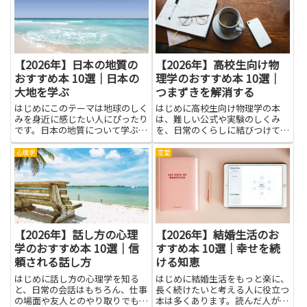
に役立ちます。施工管理者や営
業、設計、経営者まで、関係者が
共通...
【2026年】日本の地質の
【2026年】高校生向け物
おすすめ本 10選｜日本の
理学のおすすめ本 10選｜
大地を学ぶ
つまずきを解消する
はじめにこのテーマは地球のしく
はじめに高校生向け物理学の本
みを身近に感じたい人にぴったり
は、難しい公式や実験のしくみ
です。日本の地質について学ぶ
を、日常のくらしに結びつけてく
と、私たちの住む土地がどう生ま
れる導き手です。本を読むと、な
れ、どう変化してきたのかを知る
ぜ物が落ちるのか、どうして車は
心理学
恋愛
ことができます。山と海の境界や
ブレーキで止まるのかといった身
川の流れ方、長い時間の中で形づ
近な現象の背後にある考え方が見
くられた地層の話などを、難しく
えてきます。つまずきを解消する
な...
には...
【2026年】話し方の心理
【2026年】結婚生活のお
学のおすすめ本 10選｜信
すすめ本 10選｜幸せを続
頼される話し方
ける知恵
はじめに話し方の心理学を知る
はじめに結婚生活をもっと楽に、
と、日常の会話はもちろん、仕事
長く続けたいと考える人に役立つ
の場面や友人とのやり取りでも相
本は多くあります。読んだ人が小