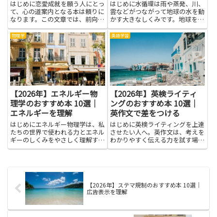
はじめに恋愛成就を願う人にとっ
はじめに水循環は雨や蒸発、川、
て、心の道案内となる本は頼りに
雲などがつながって地球の水を動
なります。この文章では、前向き
かす大きなしくみです。地球を巡
な気持ちを育てつつ、片思いを前
る水を理解することは、自然と私
に進めるためのヒントをやさしく
たちの暮らしをつなぐ鍵となりま
物理学
英語学習
学べる雰囲気を伝えます。登場人
す。雨がどのように作られ、川や
物の気持ちを読み解くコツや、会
地下水がどうして育まれるのかを
話のコツ、距離の取り方といっ
知ると、水を大切に使う工夫
た...
や、...
【2026年】エネルギー物
【2026年】英検ライティ
理学のおすすめ本 10選｜
ングのおすすめ本 10選｜
エネルギーを理解
英作文で差をつける
はじめにエネルギー物理学は、私
はじめに英検ライティングを上達
たちの世界で使われる力とエネル
させたい人へ。英作文は、考えを
ギーのしくみをやさしく理解する
わかりやすく伝える力を試す場で
手助けをしてくれます。学ぶと、
す。良い答案は、伝えたいポイン
太陽光発電や電力の流れ、風のは
トをはっきり示し、例文の言い換
たらき、蓄電のしくみ、原子や素
えを使い分け、読み手が読みやす
粒子がエネルギーとどう関わるか
い順序で並べることが大事です。
が見えてきます。ニュースや生
紹介する本は、基本の考え方を
【2026年】ステマ規制のおすすめ本 10選｜
活...
分...
広告表示を理解