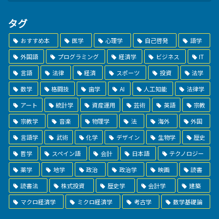
タグ
おすすめ本
医学
心理学
自己啓発
語学
外国語
プログラミング
経済学
ビジネス
IT
言語
法律
経済
スポーツ
投資
法学
数学
格闘技
歯学
AI
人工知能
法律学
アート
統計学
資産運用
芸術
英語
宗教
宗教学
音楽
物理学
法
海外
外国
言語学
武術
化学
デザイン
生物学
歴史
哲学
スペイン語
会計
日本語
テクノロジー
薬学
地学
政治
政治学
映画
読書
読書法
株式投資
歴史学
会計学
建築
マクロ経済学
ミクロ経済学
考古学
数学基礎論