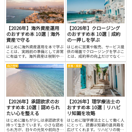
えながら目標に合わせた組み立て
めます。本を通して基本的な用語
が可能です。書籍で体系的に学べ
や金融商品の特徴、リスクの分散
ば、...
方...
【2026年】海外資産運用
【2026年】クロージング
のおすすめ本 10選｜海外
のおすすめ本 10選｜成約
資産で守る
の一押しを学ぶ
はじめに海外資産運用を本で学ぶ
はじめに営業や販売、サービス提
ことは、実践前の準備として非常
供の場面でクロージングを学ぶこ
に有益です。海外資産は税制や法
とは、成約率の向上だけでなく、
制度、為替変動といった国内資産
顧客との信頼関係を築く力を育て
とは異なる要素が絡むため、基礎
る点で大きな意味があります。言
自己啓発
資格・検定
知識を身につけるだけで判断の精
葉の選び方やタイミング、相手の
度がぐっと高まります。本を通し
ニーズを引き出す質問力が身につ
て基礎用語やリスクの考え方、
けば、強引な売り方を避けつつ
資...
相...
【2026年】承認欲求のお
【2026年】理学療法士の
すすめ本 10選｜認められ
おすすめ本 10選｜リハビ
たい心を整える
リ知識を攻略
はじめに誰もが少しは承認欲求を
はじめに理学療法士として働く人
持って生きています。小さな認め
にとって、読書は知識の道具箱を
られ方が、日々の元気や前向きさ
広げてくれます。リハビリの現場