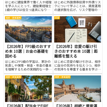
はじめに建設業界で働く人や経理
はじめに外国債券投資や外債リス
を学ぶ人にとって、建設業経理士
クについて学ぶことは、資産運用
1級の学びは役立つ道具になりま
の選択肢を広げ、リスク管理の力
す。原価計算まで攻略する知識
を高める近道です。本を通じて金
は、予算と実際の工事費をつなぐ
利・為替・信用リスクといった基
投資・資産運用
恋愛
橋のように働きます。この記事
本概念や、それらが投資収益にど
は、資格を目指す人が勉強の計画
う影響するかを体系的に学べば、
を立てやすくするためのヒント
情報に振り回されにくくなりま
と、学...
す...
【2026年】FP3級のおすす
【2026年】恋愛の駆け引
め本 10選｜お金の基礎を
きのおすすめ本 10選｜距
固める
離感を整える
はじめにFP3級の学習は、家計の
はじめに恋愛の駆け引きは、相手
見直しや保険・税金・年金の基本
に自分の気持ちを伝えつつ、相手
を理解するための実践的な一歩に
の気持ちを尊重する基本を学ぶ道
なります。お金の基礎を固めるこ
です。練習すると、会話の誤解を
とで、毎月の支出の優先順位を整
減らし、距離感を整える力が身に
投資・資産運用
投資・資産運用
理しやすくなり、不必要な出費を
つきます。思いを急かさず相手の
抑える判断力が身につきます。身
ペースを大切にすることで信頼が
近な制度や用語への抵抗感が薄...
深まり、関係は長く安定しやす
く...
【2026年】配当金でFIRE
【2026年】相続と資産運