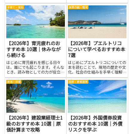
を支え、困ったときの糧にもなり
では、患者さん一人ひとりの体の
ます。しかし行き過ぎると、他人
動きや痛みの原因を理解する力が
子育て・育児
世界の国・地域
の評価に振り回され心が疲れるこ
大切です。本を読むと、長く使え
とも。そんなとき役立つのが、や
る基本の考え方や、実際の臨床に
さしく分かりやすい言葉で書か
役立つヒントを身につけられま
れ...
す...
【2026年】育児疲れのお
【2026年】プエルトリコ
すすめ本 10選｜休みなが
について学べるおすすめ本
ら続ける
7選
はじめに育児疲れを感じる日々
はじめにプエルトリコについての
は、誰にでも起こります。そんな
本を読むことで、現地の歴史や文
とき、読み物としての力が役立つ
化、社会の仕組みを手早く理解で
ことがあります。本を手にとる
きます。旅行前の予習として役立
と、同じ経験をしている人の気持
つだけでなく、音楽や料理、言語
資格・検定
投資・資産運用
ちに寄り添えるし、気分の切り替
といった日常文化の背景を知るこ
え方や少しの工夫を見つけやすく
とで現地の人との会話が深まりま
なります。疲れを無理に押し返す
す。政治や経済の基礎を学べ
ので...
ば、...
【2026年】建設業経理士1
【2026年】外国債券投資
級のおすすめ本 10選｜原
のおすすめ本 10選｜外債
価計算まで攻略
リスクを学ぶ