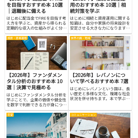
を目指すおすすめ本 10選
用のおすすめ本 10選｜相
｜退職後に備える
続対策を学ぶ
はじめに配当金でFIREを目指す考
はじめに相続と資産運用に関する
え方を学ぶと、資産から得られる
知識は、自分や家族の将来設計を
定期的な収入の仕組みがよく分か
安定させる大きな力になります。
るようになります。配当金という
法律や税の基本、手続きの流れを
収入源を理解することで、どれだ
理解することで、想定外のトラブ
投資・資産運用
世界の国・地域
けの資産があれば生活費を賄える
ルや無駄な費用を避けやすくな
か、税金やインフレの影響をどう
り、資産を次の世代へ円滑に引き
織り込むかといった現実的な...
継ぐための判断がしやすくなりま
す...
【2026年】ファンダメン
【2026年】レバノンにつ
タル分析のおすすめ本 10
いて学べるおすすめ本 7選
選｜決算で見極める
はじめにレバノンという国は、長
い歴史と多様な文化、複雑な社会
はじめにファンダメンタル分析を
状況を併せ持ちます。本で学ぶ
学ぶことで、企業の価値や健全性
と、現地の暮らしや宗教・民族の
を数字で判断できる力が身につき
背景、食文化や芸術といった教科
ます。決算書の読み方や主要指標
書だけではつかみにくい側面まで
の意味を理解すれば、投資判断や
恋愛
コミュニケーション
理解が深まります。物語やルポル
ビジネスの方向性を客観的に評価
タージュ、歴史書などジャンルご
でき、リスクの把握や管理に役立
と...
ちます。本記事で紹介する本
は、...