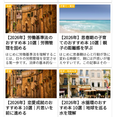
手に伝わり方が改善されます。人
さな気づきを日常に取り入れやす
は言葉の選び方や声の高さ、表
いよう、やさしい言葉で書かれて
法律
子育て・育児
情、相手の話を聴く姿勢に無意識
いるものを選ぶと、二人の関係に
に反応します。だからこそ、緊張
自然な変化が生まれます。ここで
しやすい場面でも伝えたい意図を
紹介する本は、相手を理解する
より...
た...
【2026年】労働基準法の
【2026年】思春期の子育
おすすめ本 10選｜労務管
てのおすすめ本 10選｜親
理を固める
子の距離感を学ぶ
はじめに労働基準法を理解するこ
はじめに思春期は心と行動が急に
とは、日々の労務管理を安定させ
変わる時期で、親には戸惑いが増
る第一歩です。法律の基本的な考
えやすいです。この記事はその時
え方や労働時間、休暇、安全衛
期に役立つ考え方や実例を伝え、
生、賃金などのルールを押さえる
親子の距離感を学ぶヒントをやさ
恋愛
地学・地球科学
と、トラブルの芽を早めに見つけ
しく紹介します。伝え方のコツ、
やすくなります。契約や就業規
時間の使い方、境界線の引き方な
則、36協定や割増賃金の扱い、
ど、日常の会話で試せるアイデ
休業...
ア...
【2026年】恋愛成就のお
【2026年】水循環のおす
すすめ本 10選｜片思いを
すめ本 10選｜地球を巡る
前に進める
水を理解