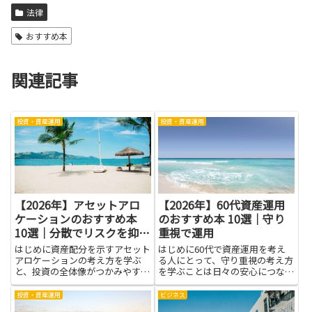
法律
おすすめ本
関連記事
投資・資産運用
投資・資産運用
【2026年】アセットアロ
【2026年】60代資産運用
ケーションのおすすめ本
のおすすめ本 10選｜守り
10選｜分散でリスクを抑え
重視で運用
る
はじめに資産配分を示すアセット
はじめに60代で資産運用を考え
アロケーションの考え方を学ぶ
る人にとって、守り重視の考え方
と、投資の全体像がつかみやすく
を学ぶことは日々の安心につなが
なります。分散を意識すること
ります。資産を減らさないことを
で、一つの資産の値動きに過度に
優先する運用は、生活費や医療
投資・資産運用
ビジネス
左右されにくくなり、リスクを抑
費、想定外の出費に備える力を高