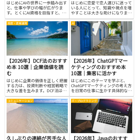
はじめにAIの世界に一歩踏み出す
はじめに恋愛で恋人選びに迷って
と、仕事や学びの幅が広がりま
いる人にとって、知識や視点を増
す。とくにAI資格を目指すと、基
やすことは大きな助けになりま
礎から実践までを丁寧に整理して
す。相手選びの迷いを整える考え
くれる本が役立ちます。難しい用
方や心理の基本、価値観の見つめ
投資・資産運用
AI
語の説明が丁寧なものを選べば、
直し方、コミュニケーションのコ
初めて触れる人でも道筋が見えや
ツなどを本から学べば、自分の軸
すく、挫折しにくくなります。...
が明確になり判断がしやすくなり
ま...
【2026年】DCF法のおすす
【2026年】ChatGPTマー
め本 10選｜企業価値を読
ケティングのおすすめ本
む
10選｜集客に活かす
はじめに企業の価値を正しく把握
はじめにこのテーマを学ぶと、
する力は、投資判断や経営戦略で
ChatGPTマーケティングの考え方
大きな差を生みます。DCF法は将
を日常の仕事に生かす具体的な道
来のキャッシュフローと割引率を
筋が見えてきます。AIを使った伝
用いて企業価値を算出する手法
え方や反応の分析を、難しくない
コミュニケーション
IT・プログラミング
で、数式だけでなく前提の意味を
言葉で触れられるため、はじめは
理解することが肝心です。本記事
敷居が低く感じられるはずです。
で紹介する書籍は、基礎理論か
実践に役立つ実例や、アイ...
ら...
久しぶりの連絡が苦手な人
【2026年】Javaのおすす