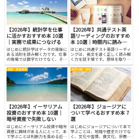
が軽くなるかが見えてきます。管
す。難しい理論をむりに覚える必
理職や人事担当者だけでなく、現
要はなく、身近な場面で使える考
場...
え方...
【2026年】統計学を仕事
【2026年】共通テスト英
に活かすおすすめ本 10選
語リーディングのおすすめ
｜実務で成果につなげる
本 10選｜時間内に読み切
る
はじめに統計学はデータの背後に
はじめに共通テスト英語リーディ
ある法則を読み解く力です。仕事
ングは、長文を速く正しく読み解
の現場では数字だけでなく、それ
く力を試す場です。意味を取り違
をどう活かすかが成果を左右しま
えず要点をつかむ練習を積むと、
す。本書は、分析の考え方を実務
読解のスピードと理解力が同時に
投資・資産運用
世界の国・地域
の現場に落とし込み、意思決定の
高まります。この記事は、学習を
精度を高めるためのヒントを提供
続ける中で役立つ実践的なヒント
します。データの整理から解
を、分かりやすい言葉で紹介し
釈、...
ま...
【2026年】イーサリアム
【2026年】ジョージアに
投資のおすすめ本 10選｜
ついて学べるおすすめ本 7
暗号資産で失敗しない
選
はじめにイーサリアム投資や暗号
はじめにジョージアについて本で
資産に興味がある人にとって、本
学ぶことは、地理や歴史だけでな
で学ぶことは判断力を高める近道
く、文化や習慣、食文化、宗教的