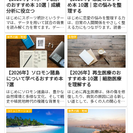
のおすすめ本 10選｜成績
め本 10選｜恋の悩みを整
分析に役立つ
理する
はじめにスポーツ統計というテー
はじめに恋愛の悩みを整理する力
マは、データを用いて試合の背景
は、日常の人間関係をやさしく整
を読み解く力を育てます。データ
える力にもつながります。読書は
を読み解く力を身につけると、試
自分の気持ちを言葉にする練習に
合の結果だけでなく、選手の動き
なり、モヤモヤした感情を整理し
世界の国・地域
生物学
やチームの戦術傾向を客観的に評
て前向きな行動へと導いてくれま
価できるようになります。統計の
す。紹介する本は、複雑な感情を
考え方を日常の観察と結びつけ
わかりやすい言い方で解きほぐ
る...
し...
【2026年】ソロモン諸島
【2026年】再生医療のお
について学べるおすすめ本
すすめ本 10選｜細胞医療
7選
を理解する
はじめにソロモン諸島は、豊かな
はじめに再生医療は、体の傷を修
自然環境と多様な文化、そして戦
復したり、病気の原因に迫る新し
史や植民地時代の複雑な背景を併
い道として、多くの人の関心を集
せ持つ地域です。本稿で紹介する
めています。そんな分野を正しく
本を読むことで、現地の暮らしや
理解するには、専門の言葉だけで
コミュニケーション
世界の国・地域
言語、宗教、慣習についての理解
なく、研究の背景や倫理のことも
を深められます。写真や現地取
知ると役に立ちます。本記事で
材、学術的な考察、個人の体験談
は、再生医療の基本をやさしく説
な...
明...