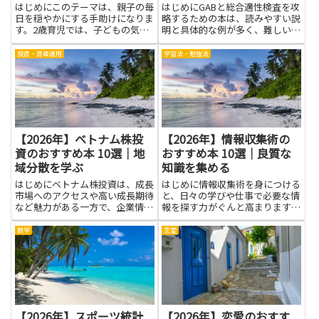
はじめにこのテーマは、親子の毎
はじめにGABと総合適性検査を攻
日を穏やかにする手助けになりま
略するための本は、読みやすい説
す。2歳育児では、子どもの気持
明と具体的な例が多く、難しい用
ちを理解することが大切です。イ
語を避けて理解を助けます。問題
ヤイヤ期をやさしく乗り切るに
の出し方や考え方の筋道をつかむ
投資・資産運用
学習法・勉強法
は、急かさず選択肢を増やし、安
ことで、解くスピードや正解の根
心できる場を作ることがポイント
拠を見つけやすくなります。本文
です。絵が中心の本は、具体的な
の要点を整理する練習、図表の...
場...
【2026年】ベトナム株投
【2026年】情報収集術の
資のおすすめ本 10選｜地
おすすめ本 10選｜良質な
域分散を学ぶ
知識を集める
はじめにベトナム株投資は、成長
はじめに情報収集術を身につける
市場へのアクセスや高い成長期待
と、日々の学びや仕事で必要な情
など魅力がある一方で、企業情報
報を探す力がぐんと高まります。
の入手難や為替リスク、法制度の
1つのテーマについて、何が本当
違いといった特徴もあります。本
に役立つ情報なのかを判断する目
数学
恋愛
書で紹介する書籍を通じて地域分
を養え、信頼できる出典を見分け
散を学ぶことで、こうした特性を
るコツも身につきます。結果とし
理解し、自分の投資方針に合わ
て、時間を無駄にせず要点をま
せ...
と...
【2026年】スポーツ統計
【2026年】恋愛のおすす