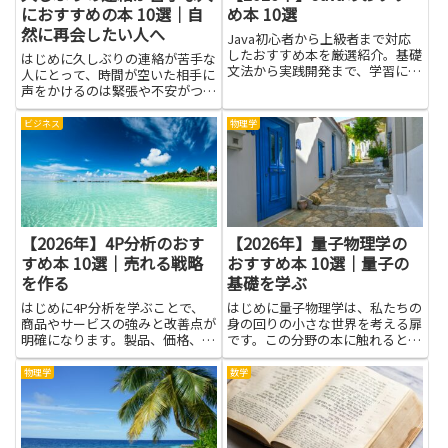
におすすめの本 10選｜自
め本 10選
然に再会したい人へ
Java初心者から上級者まで対応
したおすすめ本を厳選紹介。基礎
はじめに久しぶりの連絡が苦手な
文法から実践開発まで、学習に役
人にとって、時間が空いた相手に
立つ一冊が見つかります。
声をかけるのは緊張や不安がつき
ものです。何を伝えれば誠実に感
じられるか、相手に負担をかけず
ビジネス
物理学
に距離を縮めるにはどうしたらい
いか迷うこともあるでしょう。本
記事で紹介する本は、コミュニ
ケ...
【2026年】4P分析のおす
【2026年】量子物理学の
すめ本 10選｜売れる戦略
おすすめ本 10選｜量子の
を作る
基礎を学ぶ
はじめに4P分析を学ぶことで、
はじめに量子物理学は、私たちの
商品やサービスの強みと改善点が
身の回りの小さな世界を考える扉
明確になります。製品、価格、流
です。この分野の本に触れると、
通、プロモーションという視点を
難しそうな印象がぐっとやわら
順に整理すると、ターゲットに届
ぎ、自然と好奇心が湧いてきま
物理学
数学
く価値が見えやすくなり、売れる
す。最初は大きな図や実生活の例
戦略を作るための土台が整いま
を使い、基本の言葉を丁寧に拾い
す。本記事で紹介する書籍は、基
読みするのがよいでしょう。量子
礎...
の世...