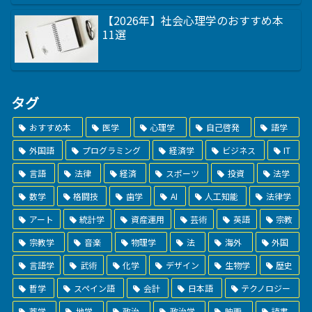
【2026年】社会心理学のおすすめ本
11選
タグ
おすすめ本
医学
心理学
自己啓発
語学
外国語
プログラミング
経済学
ビジネス
IT
言語
法律
経済
スポーツ
投資
法学
数学
格闘技
歯学
AI
人工知能
法律学
アート
統計学
資産運用
芸術
英語
宗教
宗教学
音楽
物理学
法
海外
外国
言語学
武術
化学
デザイン
生物学
歴史
哲学
スペイン語
会計
日本語
テクノロジー
薬学
地学
政治
政治学
映画
読書