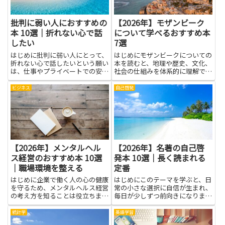
批判に弱い人におすすめの
【2026年】モザンビーク
本 10選｜折れない心で話
について学べるおすすめ本
したい
7選
はじめに批判に弱い人にとって、
はじめにモザンビークについての
折れない心で話したいという願い
本を読むと、地理や歴史、文化、
は、仕事やプライベートでの安心
社会の仕組みを体系的に理解でき
感や信頼に直結します。批判を受
ます。政治や経済の背景を知るこ
けたときに感情だけで反応すると
とで、現地の人々の暮らしや価値
ビジネス
自己啓発
誤解や摩擦が深まりやすいです
観がより正確に見えてきます。旅
が、冷静に考え伝える力があれば
行や仕事、学びの準備として役立
状況を落ち着かせ、建設的な対話
つだけでなく、小説や回顧録を
に...
通...
【2026年】メンタルヘル
【2026年】名著の自己啓
ス経営のおすすめ本 10選
発本 10選｜長く読まれる
｜職場環境を整える
定番
はじめに企業で働く人の心の健康
はじめにこのテーマを学ぶと、日
を守るため、メンタルヘルス経営
常の小さな選択に自信が生まれ、
の考え方を知ることは役立ちま
毎日が少しずつ前向きになりま
す。本を通じて基礎理論や具体的
す。名著と自己啓発本は、長く読
な取り組み、ケーススタディに触
まれる定番として、多くの人に役
統計学
英語学習
れれば、職場で何を変えれば負担
立つ知恵をそっと教えてくれま