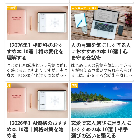
です。基礎となるブロックチェー
背景、社会の成り立ちまで幅広い
ンやスマートコントラクトの仕組
理解につながります。本は現地の
物理学
コミュニケーション
みを理解すれば、価格変動の原因
事情を整理して示してくれるた
やプロジェクトの価値を見極めや
め、旅や留学、仕事での準備に役
すくなります。ウォレットや秘
立つことが多いです。観光ガイド
密...
だ...
【2026年】相転移のおす
人の言葉を気にしすぎる人
すめ本 10選｜相の変化を
におすすめの本 10選｜心
理解する
を守る会話術
はじめに相転移という言葉は難し
はじめに人の言葉を気にしすぎる
く感じることもありますが、実は
人が抱える戸惑いや疲れを和らげ
身の回りの変化と深くつながって
るには、心を守る会話術を身につ
います。水が凍るときの境目や、
けることが有効です。本を通じ
温度の変化で起きる現象を思い浮
て、相手の反応に振り回されにく
AI
恋愛
かべると、イメージがつかみやす
い考え方や、自分の気持ちを相手
くなります。このテーマを学ぶ
に伝える具体的な言い方、境界線
と、物事の変化を見抜く力が自然
の引き方を学べます。読むことで
と...
感...
【2026年】AI資格のおすす
恋愛で恋人選びに迷う人に
め本 10選｜資格対策を始
おすすめの本 10選｜相手
める
選びの迷いを整える