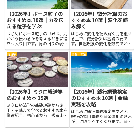
【2026年】ボース粒子の
【2026年】微分計算のお
おすすめ本 10選｜力を伝
すすめ本 10選｜変化を読
える粒子を学ぶ
み解く
はじめにボース粒子の世界は、力
はじめに変化を読み解く力を鍛え
がどう伝わるかを考えるときに役
る上で、微分計算は基礎の要で
立つ入り口です。身の回りの現象
す。自然現象の変化を数式でとら
をつなげて説明できるので、中学
えると、速さの変化や曲線の傾
生にも分かりやすい言葉で学べま
き、関数の挙動が見えやすくな
経済学
資格・検定
す。難解な数式を追う前に、粒子
り、学びが現実の問題解決につな
がどう動くと物が動くのか、光が
がっていきます。この記事では、
どう届くのかといった基本を感
初心者から学び直したい人まで、
じ...
微分計...
【2026年】ミクロ経済学
【2026年】銀行業務検定
のおすすめ本 15選
のおすすめ本 10選｜金融
実務を攻略
ミクロ経済学の基礎理論から応
用・実践まで学べるおすすめ本を
はじめに銀行業務検定を学ぶと、
厳選紹介。初心者から上級者まで
銀行の窓口業務や資金運用の基本
幅広く役立ちます。
が手に取りやすくなります。資格
の勉強は難しく感じることもあり
ますが、身の回りの実務と結びつ
けて進めれば理解が深まりやすい