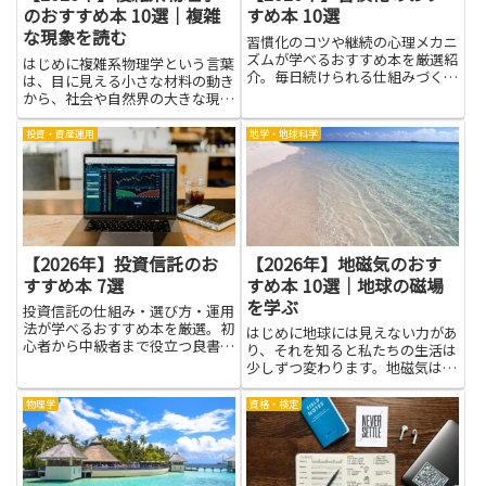
のおすすめ本 10選｜複雑
すめ本 10選
な現象を読む
習慣化のコツや継続の心理メカニ
ズムが学べるおすすめ本を厳選紹
はじめに複雑系物理学という言葉
介。毎日続けられる仕組みづくり
は、目に見える小さな材料の動き
のヒントが満載です。
から、社会や自然界の大きな現象
まで、たくさんの要素が絡み合っ
て生まれる不思議をやさしく照ら
投資・資産運用
地学・地球科学
します。難しそうに聞こえるかも
しれませんが、物事がどのように
変化していくのかを、身近な例
を...
【2026年】投資信託のお
【2026年】地磁気のおす
すすめ本 7選
すめ本 10選｜地球の磁場
を学ぶ
投資信託の仕組み・選び方・運用
法が学べるおすすめ本を厳選。初
はじめに地球には見えない力があ
心者から中級者まで役立つ良書が
り、それを知ると私たちの生活は
見つかります。
少しずつ変わります。地磁気は羅
針盤の指す方向を決めるだけでな
く、宇宙の風や太陽の影響を受け
物理学
資格・検定
た地球のしくみを教えてくれま
す。地球の磁場を学ぶと、スマホ
の通信、飛行機の航路、野外活動
の...