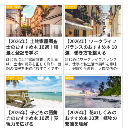
資格・検定
ビジネス
【2026年】土地家屋調査
【2026年】ワークライフ
士のおすすめ本 10選｜測
バランスのおすすめ本 10
量と登記を学ぶ
選｜働き方を整える
はじめに土地家屋調査士の仕事
はじめにワークライフバランス
は、土地の境界を正しく測り、登
は、仕事と私生活の調和を意味
記の情報を正確に残すことです。
し、健康や生産性、人間関係の質
測量の技術だけでなく、地図の読
に直結します。本記事で紹介する
み方や法的な手続きの流れを知っ
ワークライフバランスに関する本
子育て・育児
生物学
ておくと、現場での作業がスムー
は、時間管理や優先順位の付け
ズになります。本を通じて基礎を
方、ストレス対処法、人との関わ
学ぶと、道具の使い方や測量の考
り方など、日々の働き方を整える
え...
ための...
【2026年】子どもの語彙
【2026年】花のしくみの
力のおすすめ本 10選｜表
おすすめ本 10選｜植物の
現力を広げる
繁殖を理解