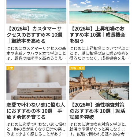
的な問いかけがまとまっており、
タの見方や科学者の考え方をそっ
それらを取り入れることで感情
と知ると、学校の授業だけでな
に...
く...
【2026年】カスタマーサ
【2026年】上昇相場のお
クセスのおすすめ本 10選
すすめ本 10選｜成長機会
｜継続率を高める
を狙う
はじめにカスタマーサクセスの基
はじめに上昇相場について学ぶこ
本や実践ノウハウを本で学ぶこと
とは、単に相場の波に乗る技術を
は、顧客の継続率を高めるうえで
得るだけでなく、成長機会を見極
大きな助けになります。書籍は理
める目と冷静な判断力を養う近道
論や具体的な施策、現場事例、計
になります。本で得られる知識
恋愛
資格・検定
測指標の考え方を整理してくれる
は、値動きの背景にある経済や企
ため、属人的な対応から組織的な
業の仕組み、需給や投資家心理と
仕組みづくりへつなげやすくな
いった基礎理解を深める手助けと
り...
な...
恋愛で叶わない恋に悩む人
【2026年】適性検査対策
におすすめの本 10選｜手
のおすすめ本 10選｜就活
放す勇気を育てる
試験を突破
はじめに恋愛で叶わない恋に悩む
はじめに適性検査対策を学ぶと、
と、胸の奥が重くなり日常の楽し
就活の準備がぐっと楽になりま
みまで小さく感じることがありま
す。試験で問われる基本的な考え