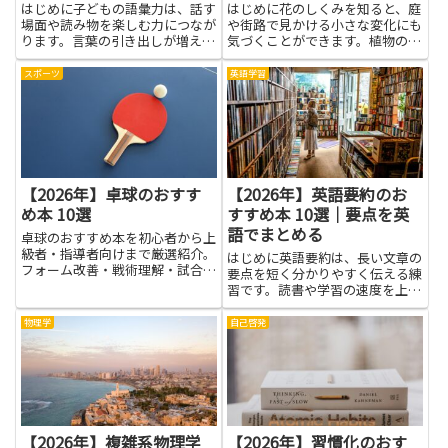
はじめに子どもの語彙力は、話す
はじめに花のしくみを知ると、庭
場面や読み物を楽しむ力につなが
や街路で見かける小さな変化にも
ります。言葉の引き出しが増える
気づくことができます。植物の繁
と、伝えたいことを伝えやすくな
殖を理解することで、花がどう役
り、友だちとの会話や学習にも役
割を果たすのか、受粉や種の作ら
スポーツ
英語学習
立ちます。本を選ぶときは、難し
れ方がなぜ大切なのかが見えてき
すぎず、身近な生活の場面を描く
ます。本では、身近な花の例や実
作品を選ぶと、子どもが楽しく
験のアイデアを通じて、難しい
言...
用...
【2026年】卓球のおすす
【2026年】英語要約のお
め本 10選
すすめ本 10選｜要点を英
語でまとめる
卓球のおすすめ本を初心者から上
級者・指導者向けまで厳選紹介。
はじめに英語要約は、長い文章の
フォーム改善・戦術理解・試合力
要点を短く分かりやすく伝える練
アップに役立つ一冊が見つかりま
習です。読書や学習の速度を上
す。
げ、海外の情報を素早く把握する
力を育てます。英語の本を読み進
物理学
自己啓発
めるとき、筆者の主張、根拠、結
論の三つを見つけ、それを自分の
言葉で要点としてまとめる練習を
重...
【2026年】複雑系物理学
【2026年】習慣化のおす