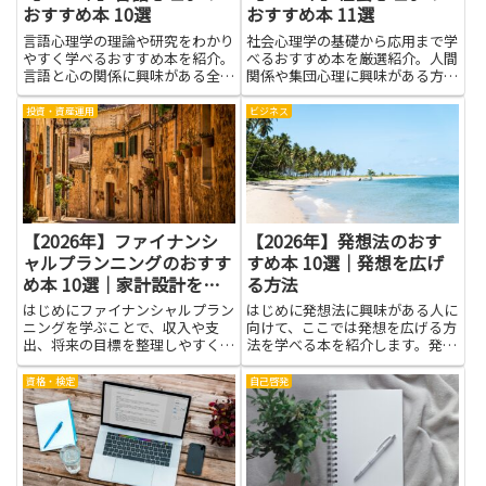
おすすめ本 10選
おすすめ本 11選
言語心理学の理論や研究をわかり
社会心理学の基礎から応用まで学
やすく学べるおすすめ本を紹介。
べるおすすめ本を厳選紹介。人間
言語と心の関係に興味がある全て
関係や集団心理に興味がある方必
の読者に役立つ内容です。
見の一冊が見つかります。
投資・資産運用
ビジネス
【2026年】ファイナンシ
【2026年】発想法のおす
ャルプランニングのおすす
すめ本 10選｜発想を広げ
め本 10選｜家計設計を学
る方法
ぶ
はじめにファイナンシャルプラン
はじめに発想法に興味がある人に
ニングを学ぶことで、収入や支
向けて、ここでは発想を広げる方
出、将来の目標を整理しやすくな
法を学べる本を紹介します。発想
ります。家計設計の基本を知る
法を身につけると、仕事や趣味で
と、日々の無駄に気づきやすくな
のアイデア出しがスムーズにな
資格・検定
自己啓発
り、貯蓄や保険、投資の優先順位
り、視点を変える力や問題解決の
を付けやすくなります。基礎知識
選択肢が増えます。本を読むこと
があれば、ライフイベントに合わ
で、具体的な手法や練習法を知
せた...
り、...