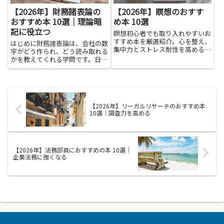
【2026年】財務諸表論の
【2026年】瞑想のおすす
おすすめ本 10選｜理論暗
め本 10選
記に役立つ
瞑想初心者でも取り入れやすいお
すすめ本を厳選紹介。心を整え、
はじめに財務諸表論は、会社の数
集中力とストレス耐性を高める一
字がどう作られ、どう読み取れる
冊を見つけましょう。
かを教えてくれる学問です。日常
のニュースを見るときにも役立ち
ます。決算の要点をつかむ力がつ
き、財務状況を客観的に判断する
力が身につきます。この記事は、
そのテーマを学ぶ人にとって難
【2026年】リーガルリサーチのおすすめ本
し...
10選｜調査力を高める
【2026年】法務部員におすすめの本 10選｜
企業法務に強くなる