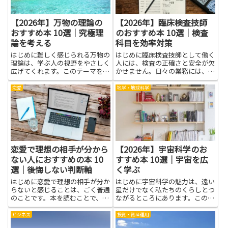
【2026年】万物の理論の
【2026年】臨床検査技師
おすすめ本 10選｜究極理
のおすすめ本 10選｜検査
論を考える
科目を効率対策
はじめに難しく感じられる万物の
はじめに臨床検査技師として働く
理論は、学ぶ人の視野をやさしく
人には、検査の正確さと安全が欠
広げてくれます。このテーマを知
かせません。日々の業務には、検
ると、自然の仕組みや宇宙のしく
査の基礎知識だけでなく、機器の
みを日常の疑問に結びつけて考え
使い方やデータの読み方、品質管
恋愛
地学・地球科学
る力がつきます。身の回りの現象
理の考え方も求められます。そん
を因果でつなぐ癖がつけば、授業
なとき、本を読むと視野が広が
やニュースの読み解き方も変わ
り、現場での判断がスムーズにな
り...
り...
恋愛で理想の相手が分から
【2026年】宇宙科学のお
ない人におすすめの本 10
すすめ本 10選｜宇宙を広
選｜後悔しない判断軸
く学ぶ
はじめに恋愛で理想の相手が分か
はじめに宇宙科学の魅力は、遠い
らないと感じることは、ごく普通
星だけでなく私たちのくらしとつ
のことです。本を読むことで、自
ながるところにあります。この分
分の価値観や優先順位を整理する
野を学ぶと、夜空の見え方が変わ
ヒントが得られます。書籍には他
り、惑星の動きや探査の話にも興
ビジネス
投資・資産運用
者の経験や心理学的な視点、具体
味が湧きます。読書を通してデー