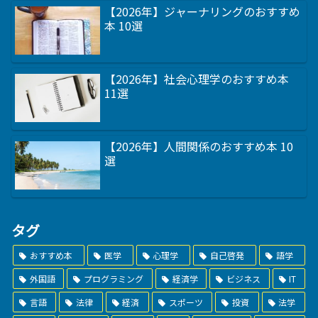
【2026年】ジャーナリングのおすすめ
本 10選
【2026年】社会心理学のおすすめ本
11選
【2026年】人間関係のおすすめ本 10
選
タグ
おすすめ本
医学
心理学
自己啓発
語学
外国語
プログラミング
経済学
ビジネス
IT
言語
法律
経済
スポーツ
投資
法学