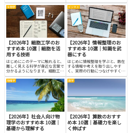
す。そんなとき、本は自分の気持
方や解き方のコツが、本を読み進
ちを整理するための静かな助けに
めるうちに少しずつ見えてくるか
生物学
ビジネス
なります。言葉に触れることで
らです。まずは問題のタイプを知
「なぜつらいのか」が見え、感情
ること。言語・数学・図形・場面
に名前をつけられると心が落ち着
設定など、どんな出題があるのか
き...
を...
【2026年】細胞工学のお
【2026年】情報整理のお
すすめ本 10選｜細胞を活
すすめ本 10選｜知識を武
用する技術
器にする
はじめにこのテーマに触れると、
はじめに情報整理を学ぶと、散在
難しく見える科学が身近な言葉で
する情報や考えを取り出しやす
分かるようになります。細胞工学
く、実際の行動につなげやすくな
は、細胞の働きを探り、それを利
ります。情報整理は単なるメモ術
用して新しい技術を生む分野で
やフォルダ分け以上のもので、考
物理学
数学
す。私たちの生活とつながる話題
えを構造化し、優先順位を明確に
が多く、医療だけでなく農業や環
することで時間や精神的な余裕を
境づくりにも役立つ可能性を学べ
生み出します。本記事が扱う情報
ま...
整...
【2026年】社会人向け物
【2026年】算数のおすす
理学のおすすめ本 10選｜
め本 10選｜基礎力を楽し
基礎から理解する
く伸ばす