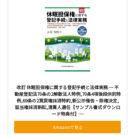
改訂 休眠担保権に関する登記手続と法律実務 ─ 不
動産登記法70条の2解散法人特例,70条4項後段供託特
例,69条の2買戻権抹消特約,新公示催告・除権決定,
抵当権抹消訴訟,清算人選任【サンプル書式ダウンロ
ード特典付】─
Amazonで見る