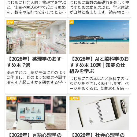
はじめに社会人向け物理学を学ぶ
はじめに算数の基礎力を楽しく伸
と、仕事や生活の中で起こる現象
ばすための本を選ぶと、学ぶ意欲
を、数字や法則で安心してとらえ
が自然と高まります。読み物とし
られるようになります。基礎から
ての算数関連の本は、数字の世界
理解するこのテーマは、難しそう
を身近に感じさせ、難解な公式よ
薬学
AI
に見えても、日常の疑問を解く手
りも直感や想像力を大切にする場
がかりを丁寧に教えてくれます。
を作ってくれます。物語や日常の
例えば、電車の速度計算、スマ
エピソードを通して、数のしく
ホ...
み...
【2026年】薬理学のおす
【2026年】AIと脳科学のお
すめ本 7選
すすめ本 10選｜知能の仕
組みを学ぶ
薬理学とは、薬が生体にどのよう
に作用し、どのような効果や副作
はじめにこの本はAIと脳科学のつ
用を引き起こすかを研究する学問
ながりをやさしく紹介します。ペ
です。具体的には、薬物の吸収、
ージをめくると、知能の仕組みを
分布、代謝、排泄といったプロセ
学ぶ方法が見えてきます。難しい
スや、薬が体のどの受容体に結び
言葉を避け、身近な例で脳の働き
心理学
心理学
つき、どんな反応を起こすのかを
と機械のしくみを比べる説明が続
科学的に明らかにします。医療
きます。読んだ人は、記憶や判
や...
断、学習の仕組みを具体的に想
像...
【2026年】言語心理学の
【2026年】社会心理学の