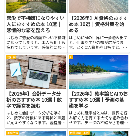
を...
で...
恋愛で不機嫌になりやすい
【2026年】AI資格のおすす
人におすすめの本 10選｜
め本 10選｜資格対策を始
感情的な恋を整える
める
はじめに恋愛の場面でつい不機嫌
はじめにAIの世界に一歩踏み出す
になってしまうと、本人も相手も
と、仕事や学びの幅が広がりま
疲れてしまいます。感情的になり
す。とくにAI資格を目指すと、基
やすい傾向を自分で理解し、対処
礎から実践までを丁寧に整理して
法を学ぶことは、恋愛をもっと穏
くれる本が役立ちます。難しい用
統計学
AI
やかで満足度の高いものに変える
語の説明が丁寧なものを選べば、
力になります。本を通じて、感情
初めて触れる人でも道筋が見えや
の仕組みや具体的な呼吸法、言
すく、挫折しにくくなります。...
葉...
【2026年】会計データ分
【2026年】確率論とAIのお
析のおすすめ本 10選｜数
すすめ本 10選｜予測の基
字で経営を読む
礎を学ぶ
はじめに会計データ分析を学ぶ
はじめに確率論とAIは、世界を読
と、数字の背後にある現状と課題
み解く力を育てる大切な組み合わ
が見えやすくなります。経営層だ
せです。データの不確かさを理解
けでなく現場の担当者にとって
し、どうしてそう判断できるのか
も、売上や費用の仕組みを理解す
を知ると、日常の選択や学習にも
英語学習
世界の国・地域