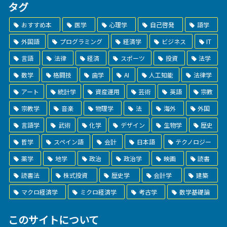
タグ
おすすめ本
医学
心理学
自己啓発
語学
外国語
プログラミング
経済学
ビジネス
IT
言語
法律
経済
スポーツ
投資
法学
数学
格闘技
歯学
AI
人工知能
法律学
アート
統計学
資産運用
芸術
英語
宗教
宗教学
音楽
物理学
法
海外
外国
言語学
武術
化学
デザイン
生物学
歴史
哲学
スペイン語
会計
日本語
テクノロジー
薬学
地学
政治
政治学
映画
読書
読書法
株式投資
歴史学
会計学
建築
マクロ経済学
ミクロ経済学
考古学
数学基礎論
このサイトについて