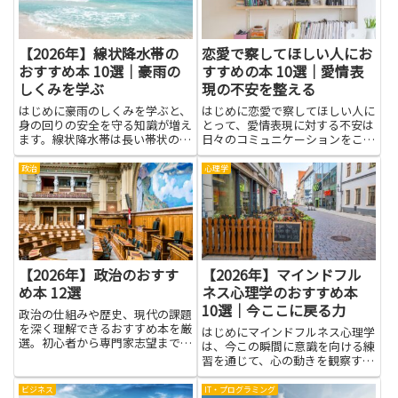
を...
【2026年】線状降水帯の
恋愛で察してほしい人にお
おすすめ本 10選｜豪雨の
すすめの本 10選｜愛情表
しくみを学ぶ
現の不安を整える
はじめに豪雨のしくみを学ぶと、
はじめに恋愛で察してほしい人に
身の回りの安全を守る知識が増え
とって、愛情表現に対する不安は
ます。線状降水帯は長い帯状の雨
日々のコミュニケーションをこわ
で、突然の大雨や洪水を引き起こ
ばらせる原因になりやすいもので
す原因の一つです。このテーマを
す。本を読むことで、自分がなぜ
政治
心理学
扱う本を手に取ると、雨がどのよ
察してほしいと感じるのか、その
うに集まり、どんな特徴があるの
背後にある心の動きやパターンを
かを、難しくない言葉で理解で
知る手がかりが得られます。言
き...
葉...
【2026年】政治のおすす
【2026年】マインドフル
め本 12選
ネス心理学のおすすめ本
10選｜今ここに戻る力
政治の仕組みや歴史、現代の課題
を深く理解できるおすすめ本を厳
はじめにマインドフルネス心理学
選。初心者から専門家志望まで幅
は、今この瞬間に意識を向ける練
広く対応する入門・名著を紹介。
習を通じて、心の動きを観察する
力を育てる分野です。読むとき
は、難しい理論よりも、日常の場
ビジネス
IT・プログラミング