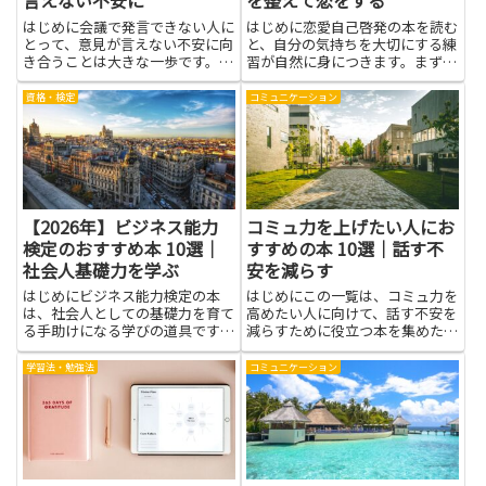
言えない不安に
を整えて恋をする
はじめに会議で発言できない人に
はじめに恋愛自己啓発の本を読む
とって、意見が言えない不安に向
と、自分の気持ちを大切にする練
き合うことは大きな一歩です。本
習が自然に身につきます。まず自
で学べるのは、ただのノウハウだ
分が何を望むかを言葉にする力が
けではありません。考えを整理す
つくと、相手と話すときのずれが
資格・検定
コミュニケーション
る方法、伝え方の型、心の落ち着
減り、伝え方もやさしくなりま
け方、少しずつ実践するための習
す。自分を知ることは相手を思い
慣づくりなど、実践的なスキル
やる第一歩です。過去の傷やモヤ
と...
モ...
【2026年】ビジネス能力
コミュ力を上げたい人にお
検定のおすすめ本 10選｜
すすめの本 10選｜話す不
社会人基礎力を学ぶ
安を減らす
はじめにビジネス能力検定の本
はじめにこの一覧は、コミュ力を
は、社会人としての基礎力を育て
高めたい人に向けて、話す不安を
る手助けになる学びの道具です。
減らすために役立つ本を集めたも
ページをめくるたびに、仕事の現
のです。読書を通して得られるの
場で役立つ考え方や手順を手に入
は単なる知識だけではなく、具体
学習法・勉強法
コミュニケーション
れることができ、日々の業務の見
的な実践方法や考え方の変え方で
通しが立てやすくなります。具体
す。相手に伝わりやすい言い回し
的には、情報を整理して伝えるコ
や聴き方、緊張を和らげる心の
ツ...
整...