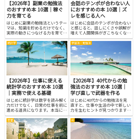
【2026年】副業の勉強法
会話のテンポが合わない人
のおすすめ本 10選｜稼ぐ
におすすめの本 10選｜ズ
力を育てる
レを感じる人へ
はじめに副業の勉強法というテー
はじめに会話のテンポが合わない
マは、知識を貯めるだけでなく、
と感じると、話しにくさや誤解が
実際の動きにつなげる力を育てま
増えて人間関係がぎこちなくなり
す。忙しい日々の中でも、学ぶ順
がちです。本記事で紹介する本
序を決め、短い時間で効果を感じ
は、相手のリズムを読み取る力や
統計学
学習法・勉強法
られる方法を身につけると、挫折
自分の話し方を調整する方法、沈
しにくくなります。この記事が伝
黙や間の取り方のコツを学べるも
えるのは、学ぶ目的をはっきり
のを中心に選びました。これらを
さ...
読...
【2026年】仕事に使える
【2026年】40代からの勉
統計学のおすすめ本 10選
強法のおすすめ本 10選｜
｜実務で使える基礎
学び直しで武器を作る
はじめに統計学は数字を読み解く
はじめに40代からの勉強法を見
力だけでなく、日常の仕事を前に
直すと、仕事や生活の中で新しい
進める道具になります。本当に役
力を生むヒントが見つかります。
立つ本を選ぶには、実務の現場で
小さな習慣から始めれば無理なく
どんな知識があると決断が楽にな
続けられ、時間の使い方が上手く
恋愛
AI
るかを想像することが近道です。
なるでしょう。過去の経験を糧
この記事では、業務の効率化やデ
に、未知の分野にも挑戦しやすく
ータに基づく提案を支える選書
なり、自信がつきます。学ぶこと