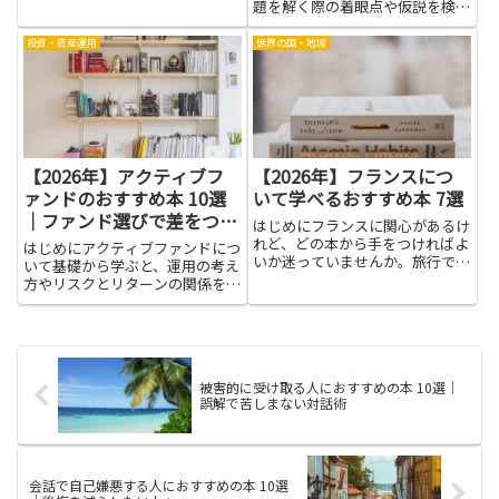
アップに役立つ一冊が見つかりま
題を解く際の着眼点や仮説を検証
す。
する手順を学ぶと、学習全般や実
務にも役立つ力が身につきます。
投資・資産運用
世界の国・地域
図形の発想や論理の組み立て方が
身につけば、複雑な問いにも落ち
着いて取り組む力が育ちます...
【2026年】アクティブフ
【2026年】フランスにつ
ァンドのおすすめ本 10選
いて学べるおすすめ本 7選
｜ファンド選びで差をつけ
はじめにフランスに関心があるけ
る
れど、どの本から手をつければよ
はじめにアクティブファンドにつ
いか迷っていませんか。旅行で最
いて基礎から学ぶと、運用の考え
低限知っておきたいマナーや観光
方やリスクとリターンの関係を具
情報、歴史や文化を深掘りしたい
体的に理解できます。ファンド選
人、料理やワインについて実用的
びに必要な視点が身につけば、自
に学びたい人、また原作を楽しむ
分の目的や資産状況に合わせて比
ための文学入門や語学学習に役
較検討しやすくなります。本を通
立...
じて運用者の戦略、コスト構
被害的に受け取る人におすすめの本 10選｜
造、...
誤解で苦しまない対話術
会話で自己嫌悪する人におすすめの本 10選