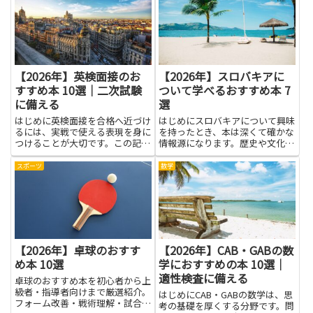
る力は意思決定の土台になるでし
自信がつきます。これらの本は、
ょう。会計データ分析の考え方を
数字の意味をやさしく解き、難し
身につければ、日々の取引データ
い式をいきなり追わず、ひとつ...
から...
【2026年】英検面接のお
【2026年】スロバキアに
すすめ本 10選｜二次試験
ついて学べるおすすめ本 7
に備える
選
はじめに英検面接を合格へ近づけ
はじめにスロバキアについて興味
るには、実戦で使える表現を身に
を持ったとき、本は深くて確かな
つけることが大切です。この記事
情報源になります。歴史や文化、
では、語彙力を広げ、質問の意図
自然や都市の成り立ちを丁寧に解
を読み取る力を養い、練習の効率
説した書籍は、旅行や学習、仕事
スポーツ
数学
を上げるための内容を紹介しま
での知識補強に幅広く役立ちま
す。英検面接に向けた読み物は、
す。写真や地図、現地の声を交え
自己紹介の練習や日常の話題への
た読み物は、現地の雰囲気をつか
対...
む...
【2026年】卓球のおすす
【2026年】CAB・GABの数
め本 10選
学におすすめの本 10選｜
適性検査に備える
卓球のおすすめ本を初心者から上
級者・指導者向けまで厳選紹介。
はじめにCAB・GABの数学は、思
フォーム改善・戦術理解・試合力
考の基礎を厚くする分野です。問