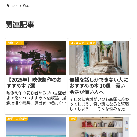
おすすめ本
関連記事
芸術・アート
コミュニケーション
【2026年】映像制作のお
無難な話しかできない人に
すすめ本 7選
おすすめの本 10選｜深い
会話が怖い人へ
映像制作の初心者からプロ志望者
まで役立つおすすめ本を厳選。撮
はじめに会話がいつも無難に終わ
影技術や編集、演出まで幅広く学
ってしまう、深い話になると緊張
べる一冊を紹介します。
してしまう──そんな悩みを抱え
る人にとって、本は落ち着いて学
べる頼りになる道具です。無難な
地学・地球科学
恋愛
話しかできない人でも、読書を通
じて相手の立場に立つ力や質問の
組み立て方、共感の示し方など