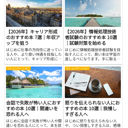
面で使える考え方に触れることが
多く、学校や仕事、家事の合間に
も取り入れやすいのが特徴です。
今...
【2026年】キャリア形成
【2026年】情報処理技術
のおすすめ本 7選｜年収ア
者試験のおすすめ本 10選
ップを狙う
｜試験対策を始める
はじめに仕事の方向性に迷ってい
はじめに情報処理技術者試験を目
る人や、より良い待遇を目指した
指す人にとって、良い本は学習の
い人にとって、キャリア形成につ
道しるべになります。手に取る
いて学ぶことは大きな助けになり
と、難解な仕組みがわかりやすく
ます。本で得られる知識は、目標
整理され、覚えるべきポイントが
コミュニケーション
コミュニケーション
設定の仕方やスキルの磨き方、職
まとまって見えてきます。分野ご
場での立ち回り方など、具体的な
との特徴や出題の傾向をつかむこ
行動に結びつけやすいのが特徴
とで、何を優先して学ぶべきかが
で...
見...
会話で失敗が怖い人におす
怒りを伝えられない人にお
すめの本 10選｜間違いを
すすめの本 10選｜我慢し
恐れる人へ
すぎる人へ
はじめに会話で失敗が怖い人や間
はじめに怒りを伝えられない人
違いを恐れる人にとって、本を読
や、つい我慢しすぎる人は、感情