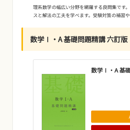
理系数学の幅広い分野を網羅する良問集です
スと解法の工夫を学べます。受験対策の補習
数学Ⅰ・A 基礎問題精講 六訂版
数学Ⅰ・A 基