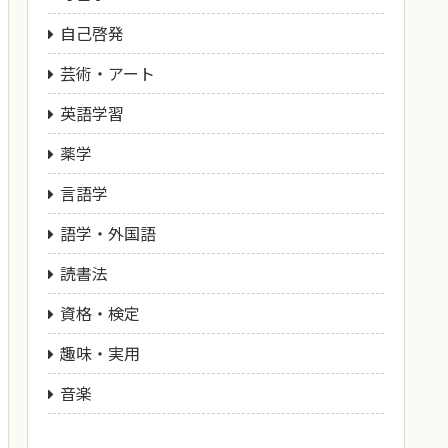
自己啓発
芸術・アート
英語学習
薬学
言語学
語学・外国語
読書法
資格・検定
趣味・実用
音楽