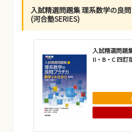
入試精選問題集 理系数学の良問プラ
(河合塾SERIES)
入試精選問題集
II・B・C 四訂版