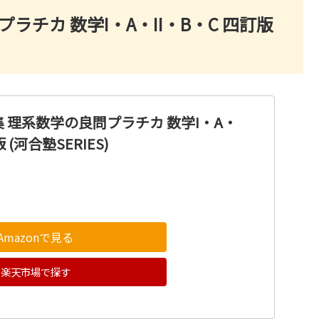
チカ 数学I・A・II・B・C 四訂版
 理系数学の良問プラチカ 数学I・A・
 (河合塾SERIES)
Amazonで見る
楽天市場で探す