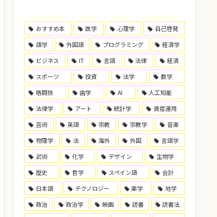
おすすめ本
医学
心理学
自己啓発
語学
外国語
プログラミング
経済学
ビジネス
IT
言語
法律
経済
スポーツ
投資
法学
数学
格闘技
歯学
AI
人工知能
法律学
アート
統計学
資産運用
芸術
英語
宗教
宗教学
音楽
物理学
法
海外
外国
言語学
武術
化学
デザイン
生物学
歴史
哲学
スペイン語
会計
日本語
テクノロジー
薬学
地学
政治
政治学
映画
読書
読書法