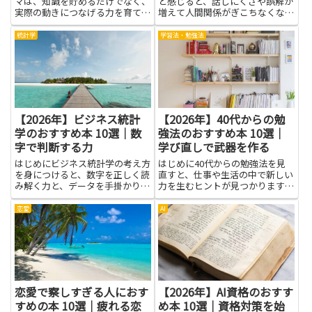
マは、知識を貯めるだけでなく、
と感じると、話しにくさや誤解が
実際の動きにつなげる力を育てま
増えて人間関係がぎこちなくなり
す。忙しい日々の中でも、学ぶ順
がちです。本記事で紹介する本
序を決め、短い時間で効果を感じ
は、相手のリズムを読み取る力や
統計学
学習法・勉強法
られる方法を身につけると、挫折
自分の話し方を調整する方法、沈
しにくくなります。この記事が伝
黙や間の取り方のコツを学べるも
えるのは、学ぶ目的をはっきり
のを中心に選びました。これらを
さ...
読...
【2026年】ビジネス統計
【2026年】40代からの勉
学のおすすめ本 10選｜数
強法のおすすめ本 10選｜
字で判断する力
学び直しで武器を作る
はじめにビジネス統計学の考え方
はじめに40代からの勉強法を見
を身につけると、数字を正しく読
直すと、仕事や生活の中で新しい
み解く力と、データを手掛かりに
力を生むヒントが見つかります。
した意思決定の質が高まります。
小さな習慣から始めれば無理なく
市場や顧客の動きを、感覚だけで
続けられ、時間の使い方が上手く
恋愛
AI
追うのではなく、事実に基づく判
なるでしょう。過去の経験を糧
断へ近づくことができます。紹介
に、未知の分野にも挑戦しやすく
した10選は実務で使える視点を...
なり、自信がつきます。学ぶこと
で...
恋愛で察しすぎる人におす
【2026年】AI資格のおすす
すめの本 10選｜疲れる恋
め本 10選｜資格対策を始