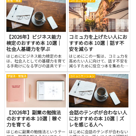
けではありません。考えを整理す
つくと、相手と話すときのずれが
資格・検定
コミュニケーション
る方法、伝え方の型、心の落ち着
減り、伝え方もやさしくなりま
け方、少しずつ実践するための習
す。自分を知ることは相手を思い
慣づくりなど、実践的なスキル
やる第一歩です。過去の傷やモヤ
と...
モ...
【2026年】ビジネス能力
コミュ力を上げたい人にお
検定のおすすめ本 10選｜
すすめの本 10選｜話す不
社会人基礎力を学ぶ
安を減らす
はじめにビジネス能力検定の本
はじめにこの一覧は、コミュ力を
は、社会人としての基礎力を育て
高めたい人に向けて、話す不安を
る手助けになる学びの道具です。
減らすために役立つ本を集めたも
ページをめくるたびに、仕事の現
のです。読書を通して得られるの
場で役立つ考え方や手順を手に入
は単なる知識だけではなく、具体
学習法・勉強法
コミュニケーション
れることができ、日々の業務の見
的な実践方法や考え方の変え方で
通しが立てやすくなります。具体
す。相手に伝わりやすい言い回し
的には、情報を整理して伝えるコ
や聴き方、緊張を和らげる心の
ツ...
整...
【2026年】副業の勉強法
会話のテンポが合わない人
のおすすめ本 10選｜稼ぐ
におすすめの本 10選｜ズ
力を育てる
レを感じる人へ
はじめに副業の勉強法というテー
はじめに会話のテンポが合わない