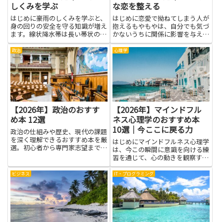
しくみを学ぶ
な恋を整える
はじめに豪雨のしくみを学ぶと、
はじめに恋愛で拗ねてしまう人が
身の回りの安全を守る知識が増え
抱えるもやもやは、自分でも気づ
ます。線状降水帯は長い帯状の雨
かないうちに関係に影響を与えが
で、突然の大雨や洪水を引き起こ
ちです。拗ねる行動の裏には、不
す原因の一つです。このテーマを
安や期待、自己防衛などさまざま
政治
心理学
扱う本を手に取ると、雨がどのよ
な感情があり、それを理解するこ
うに集まり、どんな特徴があるの
とで見える風景が変わります。本
かを、難しくない言葉で理解で
を通して感情の仕組みや相手と
き...
の...
【2026年】政治のおすす
【2026年】マインドフル
め本 12選
ネス心理学のおすすめ本
10選｜今ここに戻る力
政治の仕組みや歴史、現代の課題
を深く理解できるおすすめ本を厳
はじめにマインドフルネス心理学
選。初心者から専門家志望まで幅
は、今この瞬間に意識を向ける練
広く対応する入門・名著を紹介。
習を通じて、心の動きを観察する
力を育てる分野です。読むとき
は、難しい理論よりも、日常の場
ビジネス
IT・プログラミング
面で使える考え方に触れることが
多く、学校や仕事、家事の合間に
も取り入れやすいのが特徴です。
今...