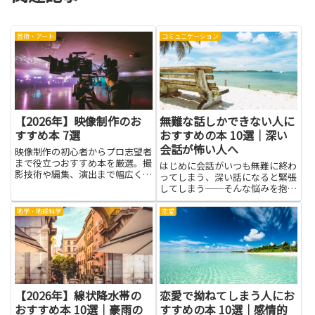
芸術・アート
コミュニケーション
【2026年】映像制作のお
無難な話しかできない人に
すすめ本 7選
おすすめの本 10選｜深い
会話が怖い人へ
映像制作の初心者からプロ志望者
まで役立つおすすめ本を厳選。撮
はじめに会話がいつも無難に終わ
影技術や編集、演出まで幅広く学
ってしまう、深い話になると緊張
べる一冊を紹介します。
してしまう──そんな悩みを抱え
る人にとって、本は落ち着いて学
べる頼りになる道具です。無難な
地学・地球科学
恋愛
話しかできない人でも、読書を通
じて相手の立場に立つ力や質問の
組み立て方、共感の示し方など
を...
【2026年】線状降水帯の
恋愛で拗ねてしまう人にお
おすすめ本 10選｜豪雨の
すすめの本 10選｜感情的