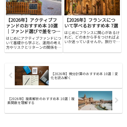
【2026年】アクティブフ
【2026年】フランスにつ
ァンドのおすすめ本 10選
いて学べるおすすめ本 7選
｜ファンド選びで差をつけ
はじめにフランスに関心があるけ
る
れど、どの本から手をつければよ
はじめにアクティブファンドにつ
いか迷っていませんか。旅行で最
いて基礎から学ぶと、運用の考え
低限知っておきたいマナーや観光
方やリスクとリターンの関係を具
情報、歴史や文化を深掘りしたい
体的に理解できます。ファンド選
人、料理やワインについて実用的
びに必要な視点が身につけば、自
に学びたい人、また原作を楽しむ
分の目的や資産状況に合わせて比
ための文学入門や語学学習に役
較検討しやすくなります。本を通
立...
じて運用者の戦略、コスト構
【2026年】微分計算のおすすめ本 10選｜変
造、...
化を読み解く
【2026年】複素解析のおすすめ本 10選｜複
素関数を理解する