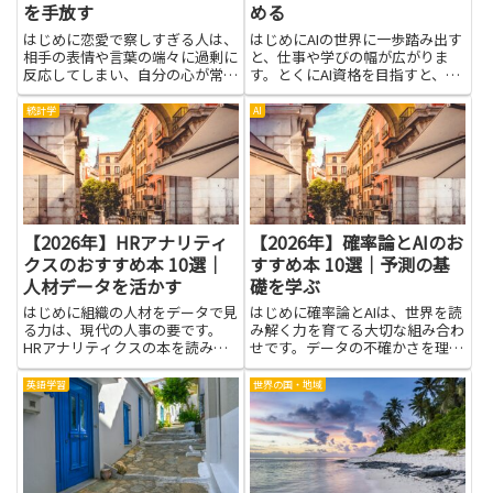
を手放す
める
はじめに恋愛で察しすぎる人は、
はじめにAIの世界に一歩踏み出す
相手の表情や言葉の端々に過剰に
と、仕事や学びの幅が広がりま
反応してしまい、自分の心が常に
す。とくにAI資格を目指すと、基
揺れやすくなります。そんなとき
礎から実践までを丁寧に整理して
に本を手に取ると、なぜそう感じ
くれる本が役立ちます。難しい用
統計学
AI
るのかを理解するヒントや、感情
語の説明が丁寧なものを選べば、
の扱い方、相手との距離の取り方
初めて触れる人でも道筋が見えや
が学べます。本は具体的な事例
すく、挫折しにくくなります。...
や...
【2026年】HRアナリティ
【2026年】確率論とAIのお
クスのおすすめ本 10選｜
すすめ本 10選｜予測の基
人材データを活かす
礎を学ぶ
はじめに組織の人材をデータで見
はじめに確率論とAIは、世界を読
る力は、現代の人事の要です。
み解く力を育てる大切な組み合わ
HRアナリティクスの本を読み解
せです。データの不確かさを理解
くと、データの読み方と課題解決
し、どうしてそう判断できるのか
のヒントを同時に得られます。実
を知ると、日常の選択や学習にも
英語学習
世界の国・地域
務に役立つ考え方や事例に触れる
自信がつきます。これらの本は、
ことで、人材データを活かす力が
数字の意味をやさしく解き、難し
自然と身についていくでしょう。
い式をいきなり追わず、ひとつ...
採...