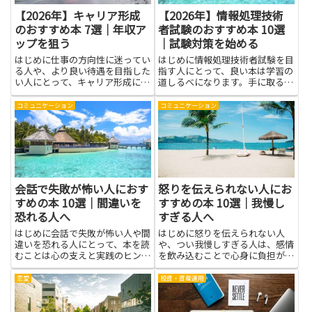
【2026年】キャリア形成
【2026年】情報処理技術
のおすすめ本 7選｜年収ア
者試験のおすすめ本 10選
ップを狙う
｜試験対策を始める
はじめに仕事の方向性に迷ってい
はじめに情報処理技術者試験を目
る人や、より良い待遇を目指した
指す人にとって、良い本は学習の
い人にとって、キャリア形成につ
道しるべになります。手に取る
いて学ぶことは大きな助けになり
と、難解な仕組みがわかりやすく
ます。本で得られる知識は、目標
整理され、覚えるべきポイントが
コミュニケーション
コミュニケーション
設定の仕方やスキルの磨き方、職
まとまって見えてきます。分野ご
場での立ち回り方など、具体的な
との特徴や出題の傾向をつかむこ
行動に結びつけやすいのが特徴
とで、何を優先して学ぶべきかが
で...
見...
会話で失敗が怖い人におす
怒りを伝えられない人にお
すめの本 10選｜間違いを
すすめの本 10選｜我慢し
恐れる人へ
すぎる人へ
はじめに会話で失敗が怖い人や間
はじめに怒りを伝えられない人
違いを恐れる人にとって、本を読
や、つい我慢しすぎる人は、感情
むことは心の支えと実践のヒント
を飲み込むことで心身に負担がた
が同時に得られる方法です。間違
まりやすく、対人関係にもすれ違
いを恐れる人が抱く不安は、話し
いが生じがちです。この記事で紹
恋愛
投資・資産運用
方の技術不足や失敗の捉え方に由
介する本を読むと、怒りの背景に
来することが多く、適切な知識に
ある思い込みや期待を整理し、自
触れるだけで見方が変わりま
分の気持ちを言葉にする力を育て