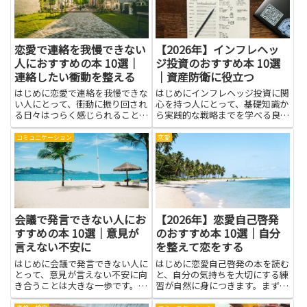
す。...
ら...
恋愛で連絡を我慢できない
【2026年】インフレヘッ
人におすすめの本 10選｜
ジ投資のおすすめ本 10選
連絡したい衝動を整える
｜資産防衛に役立つ
はじめに恋愛で連絡を我慢できな
はじめにインフレヘッジ投資に関
い人にとって、衝動に振り回され
心を持つ人にとって、基礎知識か
る日々はつらく感じられることが
ら実践的な戦略までを学べる良書
多いです。本を通して学べば、な
は強力な味方になります。本記事
ぜ頻繁に連絡を取りたくなるの
では、資産防衛につながる視点で
コミュニケーション
恋愛
か、その背景にある感情や思考の
選んだおすすめ本を紹介します。
クセがわかります。感情の仕組み
書籍を読むことで、インフレの仕
を知ることで、衝動を整える具体
組みやその影響を理解し、現金
的...
以...
会議で発言できない人にお
【2026年】恋愛自己啓発
すすめの本 10選｜意見が
のおすすめ本 10選｜自分
言えない不安に
を整えて恋をする
はじめに会議で発言できない人に
はじめに恋愛自己啓発の本を読む
とって、意見が言えない不安に向
と、自分の気持ちを大切にする練
き合うことは大きな一歩です。本
習が自然に身につきます。まず自
で学べるのは、ただのノウハウだ
分が何を望むかを言葉にする力が