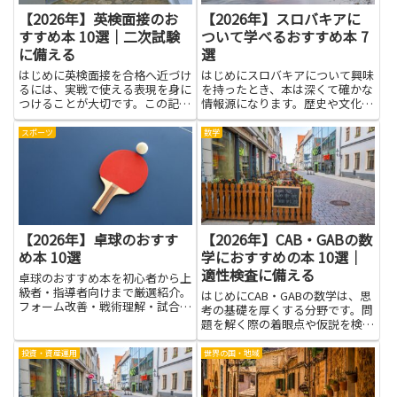
【2026年】英検面接のお
【2026年】スロバキアに
すすめ本 10選｜二次試験
ついて学べるおすすめ本 7
に備える
選
はじめに英検面接を合格へ近づけ
はじめにスロバキアについて興味
るには、実戦で使える表現を身に
を持ったとき、本は深くて確かな
つけることが大切です。この記事
情報源になります。歴史や文化、
では、語彙力を広げ、質問の意図
自然や都市の成り立ちを丁寧に解
を読み取る力を養い、練習の効率
説した書籍は、旅行や学習、仕事
スポーツ
数学
を上げるための内容を紹介しま
での知識補強に幅広く役立ちま
す。英検面接に向けた読み物は、
す。写真や地図、現地の声を交え
自己紹介の練習や日常の話題への
た読み物は、現地の雰囲気をつか
対...
む...
【2026年】卓球のおすす
【2026年】CAB・GABの数
め本 10選
学におすすめの本 10選｜
適性検査に備える
卓球のおすすめ本を初心者から上
級者・指導者向けまで厳選紹介。
はじめにCAB・GABの数学は、思
フォーム改善・戦術理解・試合力
考の基礎を厚くする分野です。問
アップに役立つ一冊が見つかりま
題を解く際の着眼点や仮説を検証
す。
する手順を学ぶと、学習全般や実
務にも役立つ力が身につきます。
投資・資産運用
世界の国・地域
図形の発想や論理の組み立て方が
身につけば、複雑な問いにも落ち
着いて取り組む力が育ちます...