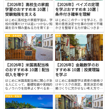
【2026年】高校生の家庭
【2026年】ベイズの定理
学習のおすすめ本 10選｜
を学ぶおすすめ本 10選｜
受験勉強を支える
条件付き確率を理解
はじめに高校生の家庭学習は、学
はじめにこのテーマを学ぶと、日
校の授業だけでは追いつかない知
常の意思決定や仕事の分析で不確
識を日々積み重ねる力を育てま
かさを整理する力が身につきま
す。家での少しの時間を有効に使
す。ベイズの定理は、すでにある
えるようになると、理解が深ま
情報と新しいデータを組み合わせ
投資・資産運用
数学
り、テストの前の不安もやわらぎ
て確率を更新する考え方を提供し
ます。読みやすい本を手に取る
ます。条件付き確率の理解は、原
と、難しい話も身近な例えでつな
因と結果のつながりを見える化
がり、...
し、...
【2026年】米国高配当株
【2026年】金融数学のお
のおすすめ本 10選｜配当
すすめ本 10選｜投資理論
収入を増やす
を学ぶ
はじめに米国高配当株に関心があ
はじめに金融数学は資産の価格づ
る人にとって、基礎知識や実践的
けやリスクの測定、意思決定の根
なノウハウを効率よく学べる本は
拠づくりに欠かせない考え方で
強い味方になります。本記事で紹
す。投資理論を学ぶと、市場の動
介する本は、配当の仕組み、銘柄
きを数理モデルでとらえ、期待と
学習法・勉強法
恋愛
選びのポイント、税務やリスク管
不確実性の関係を整理できます。
理、長期保有の考え方などを分か
この記事は、実務と学習の入口と
りやすく解説するものを中心に
して役立つ視点を、初心者にも分