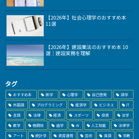
【2026年】社会心理学のおすすめ本
11選
【2026年】建設業法のおすすめ本 10
選｜建設実務を理解
タグ
おすすめ本
医学
心理学
自己啓発
語学
外国語
プログラミング
経済学
ビジネス
IT
言語
法律
経済
スポーツ
投資
法学
数学
格闘技
歯学
AI
人工知能
法律学
アート
統計学
資産運用
芸術
英語
宗教