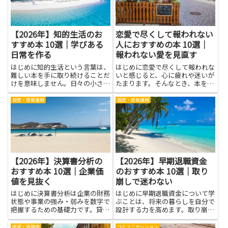
選...
か...
【2026年】知的生活のお
恋愛で尽くして報われない
すすめ本 10選｜学びある
人におすすめの本 10選｜
日常を作る
報われない愛を見直す
はじめに知的生活という言葉は、
はじめに恋愛で尽くして報われな
難しい本を手に取り続けることだ
いと感じると、心に疲れや迷いが
けを意味しません。日々の小さな
たまります。そんなとき、本を読
選択や好奇心を満たす、つみ重ね
むことで自分の行動パターンや感
の暮らし方を指します。この視点
情の仕組みを客観的に知る助けに
投資・資産運用
投資・資産運用
を持つと、読書が特別な作業では
なります。恋愛における「尽くし
なく、日常の一部になると感じら
てしまう自分」をただ責めるので
れます。まず大切なのは、身の
はなく、なぜそうしてしまうの
回...
か...
【2026年】決算書分析の
【2026年】早期退職資金
おすすめ本 10選｜企業価
のおすすめ本 10選｜取り
値を見抜く
崩しで迷わない
はじめに決算書分析は企業の財務
はじめに早期退職資金について学
状態や事業の強み・弱みを数字で
ぶことは、将来の暮らしを自分で
把握するための基礎力です。貸借
設計する力を高めます。取り崩し
対照表や損益計算書、キャッシュ
の基本やリスクの考え方を知る
フローの見方を身につけること
と、何にお金を使い、どの資産を
語学・外国語
コミュニケーション