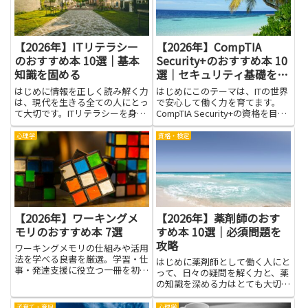
【2026年】ITリテラシー
【2026年】CompTIA
のおすすめ本 10選｜基本
Security+のおすすめ本 10
知識を固める
選｜セキュリティ基礎を証
明
はじめに情報を正しく読み解く力
はじめにこのテーマは、ITの世界
は、現代を生きる全ての人にとっ
で安心して働く力を育てます。
て大切です。ITリテラシーを身に
CompTIA Security+の資格を目指
つけると、スマホやパソコンを使
す人にとって、難しく感じる専門
う場面での判断が安定し、困った
用語を丁寧に解きほぐす本を選ぶ
心理学
資格・検定
ときにも落ち着いて対処できるよ
ことは大きな助けです。読み進め
うになります。基本知識を固める
るうちに、セキュリティの基本的
ことは、学校の宿題や仕事の準...
な仕組みや用語...
【2026年】ワーキングメ
【2026年】薬剤師のおす
モリのおすすめ本 7選
すめ本 10選｜必須問題を
攻略
ワーキングメモリの仕組みや活用
法を学べる良書を厳選。学習・仕
はじめに薬剤師として働く人にと
事・発達支援に役立つ一冊を初心
って、日々の疑問を解く力と、薬
者にもわかりやすく紹介。
の知識を深める力はとても大切で
す。読書を習慣にすることで、最
近の研究動向や実務で役立つ考え
子育て・育児
心理学