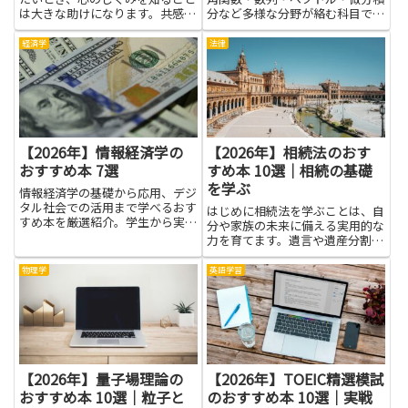
は大きな助けになります。共感の
分など多様な分野が絡む科目で
心理学を学ぶと、相手の気持ちを
す。その中で典型問題を固める力
理解するコツや、言葉の選び方、
をつけることは、定期試験や模試
経済学
法律
表情や声のトーンの使い方が見え
で安定して得点を積み上げるうえ
やすくなります。相手に寄り添う
で大きな意味を持ちます。この記
力は、友人や家族、学校や職場
事では、数ⅡBの学習を進めるう
で...
え...
【2026年】情報経済学の
【2026年】相続法のおす
おすすめ本 7選
すめ本 10選｜相続の基礎
を学ぶ
情報経済学の基礎から応用、デジ
タル社会での活用まで学べるおす
はじめに相続法を学ぶことは、自
すめ本を厳選紹介。学生から実務
分や家族の未来に備える実用的な
家まで幅広く役立ちます。
力を育てます。遺言や遺産分割、
相続税、相続放棄といった基本的
な仕組みを知っておくと、手続き
物理学
英語学習
で慌てにくくなり、家族間の誤解
やトラブルを避けやすくなりま
す。権利と義務の流れが分かれ
ば、...
【2026年】量子場理論の
【2026年】TOEIC精選模試
おすすめ本 10選｜粒子と
のおすすめ本 10選｜実戦