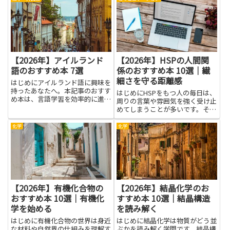
で、企業価値を冷静に評価できる
優先して取り崩すかを冷静に判断
ようになります。投資判断や取引
できるようになります。本を通し
先の信用評価、社内での経営改善
て具体的な事例や計算の考え方、
提...
税...
【2026年】アイルランド
【2026年】HSPの人間関
語のおすすめ本 7選
係のおすすめ本 10選｜繊
細さを守る距離感
はじめにアイルランド語に興味を
持ったあなたへ。本記事のおすす
はじめにHSPをもつ人の毎日は、
め本は、言語学習を効率的に進め
周りの言葉や雰囲気を強く受け止
るためのヒントになります。基礎
めてしまうことが多いです。そん
の文法や語彙を固めることで、聞
なとき、無理をせず自分の感受性
く・話す・読む・書くの四技能が
を大切にする選択が、長い付き合
化学
化学
バランスよく伸び、学習の実感が
いを楽にします。ここで紹介する
得やすくなります。民話や詩、
内容は、難しく考えず実践できる
現...
小さなヒントを集めたものです...
【2026年】有機化合物の
【2026年】結晶化学のお
おすすめ本 10選｜有機化
すすめ本 10選｜結晶構造
学を始める
を読み解く
はじめに有機化合物の世界は身近
はじめに結晶化学は物質がどう並
な材料や自然界の仕組みを理解す
ぶかを読み解く学問です。結晶構