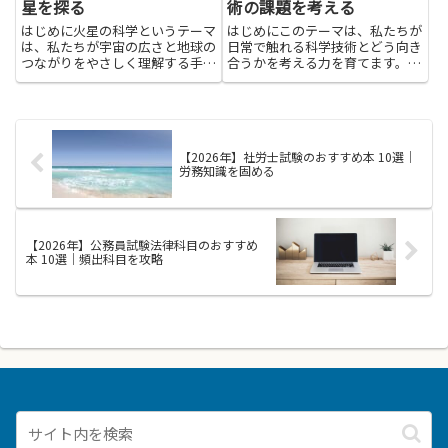
星を探る
術の課題を考える
はじめに火星の科学というテーマ
はじめにこのテーマは、私たちが
は、私たちが宇宙の広さと地球の
日常で触れる科学技術とどう向き
つながりをやさしく理解する手が
合うかを考える力を育てます。バ
かりになります。赤い惑星を探る
イオ倫理は、生命技術の進歩が私
ときには、身の回りの現象を観察
たちの生活にどんな影響を与える
して比べる力や、写真や図を見て
かを丁寧に見つめる視点です。研
想像を広げる力が育ちます。子ど
究の自由と安全、個人の尊厳、社
もから大人まで、身近な例を通
会の公正さといった大切な価値
【2026年】社労士試験のおすすめ本 10選｜
じ...
を...
労務知識を固める
【2026年】公務員試験法律科目のおすすめ
本 10選｜頻出科目を攻略