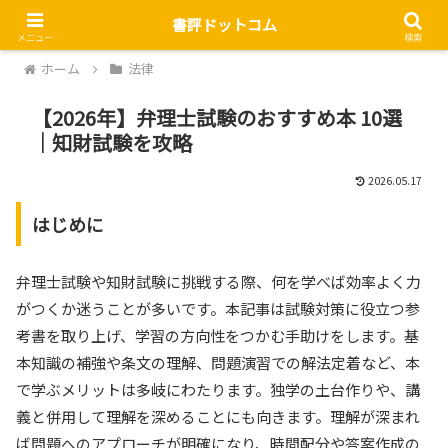
書評ドットコム
メニュー
検索
ホーム
法律
【2026年】弁理士試験のおすすめ本 10選
｜知財試験を攻略
2026.05.17
はじめに
弁理士試験や知財試験に挑戦する際、何を学べば効率よく力
がつくか迷うことが多いです。本記事は試験対策に役立つ参
考書を取り上げ、学習の方向性をつかむ手助けをします。基
本知識の補強や条文の理解、問題演習での解法定着など、本
で学ぶメリットは多岐にわたります。独学の土台作りや、講
義と併用して理解を深めることにも向きます。理解が深まれ
ば問題へのアプローチが明確になり、時間配分や答案作成の