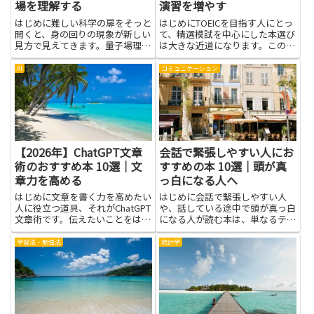
場を理解する
演習を増やす
はじめに難しい科学の扉をそっと
はじめにTOEICを目指す人にとっ
開くと、身の回りの現象が新しい
て、精選模試を中心にした本選び
見方で見えてきます。量子場理論
は大きな近道になります。この記
は、物質をつくる粒子と、それを
事では、TOEICの実戦演習を増や
包む場の動きを一つの考え方にま
す助けになるよう、初心者にも取
AI
コミュニケーション
とめたものです。スケールが小さ
り組みやすい工夫がされた参考書
くなると、ものはただの点ではな
を選び、実践的な練習の質を高め
く、場のゆらぎが現象の根っこ
るポイントをやさしく紹...
と...
【2026年】ChatGPT文章
会話で緊張しやすい人にお
術のおすすめ本 10選｜文
すすめの本 10選｜頭が真
章力を高める
っ白になる人へ
はじめに文章を書く力を高めたい
はじめに会話で緊張しやすい人
人に役立つ道具、それがChatGPT
や、話している途中で頭が真っ白
文章術です。伝えたいことをはっ
になる人が読む本は、単なるテク
きりさせ、読み手のことを考えた
ニック集以上の価値があります。
構成を作る練習を、日常の文章で
まず自分の反応や思考のクセを知
学習法・勉強法
統計学
続けられる手助けになります。短
ることで、どんな場面で不安が生
く要点をまとめるコツ、言い換え
まれるかが分かり、対処法を選び
の工夫、難解な言い回しを...
やすくなります。本の中には、呼
吸...