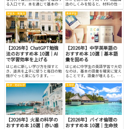
る入口です。本を通じて基本の考
造のしくみを知ると、材料の性質
え方を身につけると、化学のしく
や光のふるまいを理解する手助け
みが日常の疑問解決にも役立つこ
になります。専門の本を読むと、
学習法・勉強法
英語学習
とを実感できます。分子のつなが
原子がどう並ぶのか、どうしてそ
りや反応の流れを、イラストや具
の形になるのかを、やさしい言葉
体的な例で追えると、難しさを
で説明してくれるページに出会
感...
え...
【2026年】ChatGPT勉強
【2026年】中学英単語の
法のおすすめ本 10選｜AI
おすすめ本 10選｜基本語
で学習効率を上げる
彙を固める
はじめに新しい学び方を探すと
はじめに中学生の英語学習で大切
き、道具を上手に使うと毎日の勉
なのは、基本の語彙を確実に覚え
強がぐっと楽になります。
ることです。語彙が増えると、読
ChatGPT勉強法という視点は、AI
解も聞き取りもぐんと楽になりま
を使って要点を整理したり復習を
す。ここでは、中学英単語 基本
地学・地球科学
生物学
進めたりするコツを、実用的な形
語彙を固める手助けになる本を紹
で示してくれます。難しい言い回
介します。文章で使える実用的な
しを避け、難所を細かく分けて
語彙を練習できる構成や、覚え
考...
や...
【2026年】火星の科学の
【2026年】バイオ倫理の
おすすめ本 10選｜赤い惑
おすすめ本 10選｜生命技