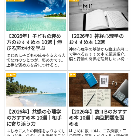
方を、難しくなく理解できるよう
になります。このテーマは、薬剤
師の現場で役立つ知識をそなえ
る...
【2026年】子どもの褒め
【2026年】神経心理学の
方のおすすめ本 10選｜伸
おすすめ本 12選
びる声かけを学ぶ
神経心理学の基礎から臨床応用ま
で学べるおすすめ本を厳選紹介。
はじめに子どもの成長を支える大
脳と行動の関係を理解したい初心
切な力のひとつが、褒め方です。
者から専門家まで必見です。
上手な褒め方を身につけると、子
どもは自分の良いところを自分で
認めやすくなり、学ぶ楽しさを感
心理学
数学
じやすくなります。この記事で
は、子どもの褒め方を学ぶことで
得られる具体的なメリットを、や
さ...
【2026年】共感の心理学
【2026年】数ⅡBのおすす
のおすすめ本 10選｜相手
め本 10選｜典型問題を固
に寄り添う力
める
はじめに人との関係をよりよくし
はじめに数ⅡBは、二次関数・三
たいとき、心のしくみを知ること
角関数・数列・ベクトル・微分積