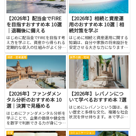
く...
【2026年】配当金でFIRE
【2026年】相続と資産運
を目指すおすすめ本 10選
用のおすすめ本 10選｜相
｜退職後に備える
続対策を学ぶ
はじめに配当金でFIREを目指す考
はじめに相続と資産運用に関する
え方を学ぶと、資産から得られる
知識は、自分や家族の将来設計を
定期的な収入の仕組みがよく分か
安定させる大きな力になります。
るようになります。配当金という
法律や税の基本、手続きの流れを
収入源を理解することで、どれだ
理解することで、想定外のトラブ
投資・資産運用
世界の国・地域
けの資産があれば生活費を賄える
ルや無駄な費用を避けやすくな
か、税金やインフレの影響をどう
り、資産を次の世代へ円滑に引き
織り込むかといった現実的な...
継ぐための判断がしやすくなりま
す...
【2026年】ファンダメン
【2026年】レバノンにつ
タル分析のおすすめ本 10
いて学べるおすすめ本 7選
選｜決算で見極める
はじめにレバノンという国は、長
い歴史と多様な文化、複雑な社会
はじめにファンダメンタル分析を
状況を併せ持ちます。本で学ぶ
学ぶことで、企業の価値や健全性
と、現地の暮らしや宗教・民族の
を数字で判断できる力が身につき
背景、食文化や芸術といった教科
ます。決算書の読み方や主要指標
書だけではつかみにくい側面まで
の意味を理解すれば、投資判断や
恋愛
コミュニケーション