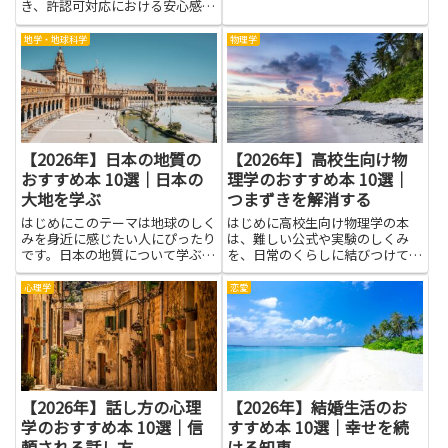
きっと見つかります。
き、許認可対応における安心感を
生みます。法令の基本や実務上の
ポイントを押さえることで、トラ
地学・地球科学
物理学
ブルの予防や工期・費用の適正化
に役立ちます。施工管理者や営
業、設計、経営者まで、関係者が
共通...
【2026年】日本の地質の
【2026年】高校生向け物
おすすめ本 10選｜日本の
理学のおすすめ本 10選｜
大地を学ぶ
つまずきを解消する
はじめにこのテーマは地球のしく
はじめに高校生向け物理学の本
みを身近に感じたい人にぴったり
は、難しい公式や実験のしくみ
です。日本の地質について学ぶ
を、日常のくらしに結びつけてく
と、私たちの住む土地がどう生ま
れる導き手です。本を読むと、な
れ、どう変化してきたのかを知る
ぜ物が落ちるのか、どうして車は
心理学
恋愛
ことができます。山と海の境界や
ブレーキで止まるのかといった身
川の流れ方、長い時間の中で形づ
近な現象の背後にある考え方が見
くられた地層の話などを、難しく
えてきます。つまずきを解消する
な...
には...
【2026年】話し方の心理
【2026年】結婚生活のお
学のおすすめ本 10選｜信
すすめ本 10選｜幸せを続
頼される話し方
ける知恵