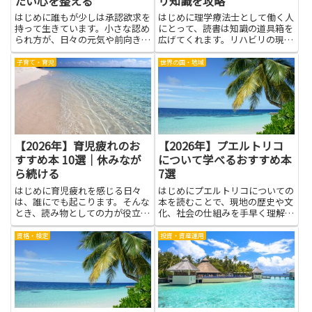
たい心を整える
リ知識を攻略
はじめに誰もが少しは承認欲求を
はじめに理学療法士として働く人
持って生きています。小さな認め
にとって、読書は知識の道具箱を
られ方が、日々の元気や前向きさ
広げてくれます。リハビリの現場
を支え、困ったときの糧にもなり
では、患者さん一人ひとりの体の
ます。しかし行き過ぎると、他人
動きや痛みの原因を理解する力が
子育て・育児
世界の国・地域
の評価に振り回され心が疲れるこ
大切です。本を読むと、長く使え
とも。そんなとき役立つのが、や
る基本の考え方や、実際の臨床に
さしく分かりやすい言葉で書か
役立つヒントを身につけられま
れ...
す...
【2026年】育児疲れのお
【2026年】プエルトリコ
すすめ本 10選｜休みなが
について学べるおすすめ本
ら続ける
7選
はじめに育児疲れを感じる日々
はじめにプエルトリコについての
は、誰にでも起こります。そんな
本を読むことで、現地の歴史や文
とき、読み物としての力が役立つ
化、社会の仕組みを手早く理解で
ことがあります。本を手にとる
きます。旅行前の予習として役立
と、同じ経験をしている人の気持
つだけでなく、音楽や料理、言語
資格・検定
投資・資産運用
ちに寄り添えるし、気分の切り替
といった日常文化の背景を知るこ
え方や少しの工夫を見つけやすく
とで現地の人との会話が深まりま
なります。疲れを無理に押し返す
す。政治や経済の基礎を学べ
ので...
ば、...