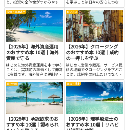
と、投資の全体像がつかみやすく
を学ぶことは日々の安心につなが
なります。分散を意識すること
ります。資産を減らさないことを
で、一つの資産の値動きに過度に
優先する運用は、生活費や医療
投資・資産運用
ビジネス
左右されにくくなり、リスクを抑
費、想定外の出費に備える力を高
えながら目標に合わせた組み立て
めます。本を通して基本的な用語
が可能です。書籍で体系的に学べ
や金融商品の特徴、リスクの分散
ば、...
方...
【2026年】海外資産運用
【2026年】クロージング
のおすすめ本 10選｜海外
のおすすめ本 10選｜成約
資産で守る
の一押しを学ぶ
はじめに海外資産運用を本で学ぶ
はじめに営業や販売、サービス提
ことは、実践前の準備として非常
供の場面でクロージングを学ぶこ
に有益です。海外資産は税制や法
とは、成約率の向上だけでなく、
制度、為替変動といった国内資産
顧客との信頼関係を築く力を育て
とは異なる要素が絡むため、基礎
る点で大きな意味があります。言
自己啓発
資格・検定
知識を身につけるだけで判断の精
葉の選び方やタイミング、相手の
度がぐっと高まります。本を通し
ニーズを引き出す質問力が身につ
て基礎用語やリスクの考え方、
けば、強引な売り方を避けつつ
資...
相...
【2026年】承認欲求のお
【2026年】理学療法士の
すすめ本 10選｜認められ
おすすめ本 10選｜リハビ