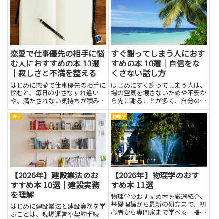
理解が深まります。物語やルポル
ビジネスの方向性を客観的に評価
タージュ、歴史書などジャンルご
でき、リスクの把握や管理に役立
と...
ちます。本記事で紹介する本
は、...
恋愛で仕事優先の相手に悩
すぐ謝ってしまう人におす
む人におすすめの本 10選
すめの本 10選｜自信をな
｜寂しさと不満を整える
くさない話し方
はじめに恋愛で仕事優先の相手に
はじめにすぐ謝ってしまう人は、
悩むと、毎日の小さなすれ違い
場の空気を壊さないためや不安か
や、満たされない気持ちが積み重
ら先に謝ることが多く、自分の意
なっていきます。寂しさや不満は
見や感情を後回しにしがちです。
感情だけで終わらせると、自己評
本記事で紹介する本を読むこと
法律
物理学
価の低下やコミュニケーションの
で、なぜ謝りやすいのかを理解
悪循環につながりやすいです。本
し、自己認識を高める手がかりが
を通じて学べば、感情の整え方や
得られます。自信をなくさない話
相...
し方...
【2026年】建設業法のお
【2026年】物理学のおす
すすめ本 10選｜建設実務
すめ本 11選
を理解
物理学のおすすめ本を厳選紹介。
基礎理論から最新の研究まで、初
はじめに建設業法と建設実務を学
心者から専門家まで学べる一冊が
ぶことは、現場運営や契約手続