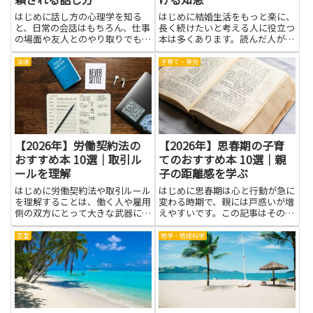
はじめに話し方の心理学を知る
はじめに結婚生活をもっと楽に、
と、日常の会話はもちろん、仕事
長く続けたいと考える人に役立つ
の場面や友人とのやり取りでも相
本は多くあります。読んだ人が小
手に伝わり方が改善されます。人
さな気づきを日常に取り入れやす
は言葉の選び方や声の高さ、表
いよう、やさしい言葉で書かれて
法律
子育て・育児
情、相手の話を聴く姿勢に無意識
いるものを選ぶと、二人の関係に
に反応します。だからこそ、緊張
自然な変化が生まれます。ここで
しやすい場面でも伝えたい意図を
紹介する本は、相手を理解する
より...
た...
【2026年】労働契約法の
【2026年】思春期の子育
おすすめ本 10選｜取引ル
てのおすすめ本 10選｜親
ールを理解
子の距離感を学ぶ
はじめに労働契約法や取引ルール
はじめに思春期は心と行動が急に
を理解することは、働く人や雇用
変わる時期で、親には戸惑いが増
側の双方にとって大きな武器にな
えやすいです。この記事はその時
ります。契約の基本的な仕組みを
期に役立つ考え方や実例を伝え、
知れば、雇用条件や解雇・契約更
親子の距離感を学ぶヒントをやさ
恋愛
地学・地球科学
新、業務委託などの違いを正しく
しく紹介します。伝え方のコツ、
見極められるため、不意のトラブ
時間の使い方、境界線の引き方な
ルを回避しやすくなります。判
ど、日常の会話で試せるアイデ
例...
ア...