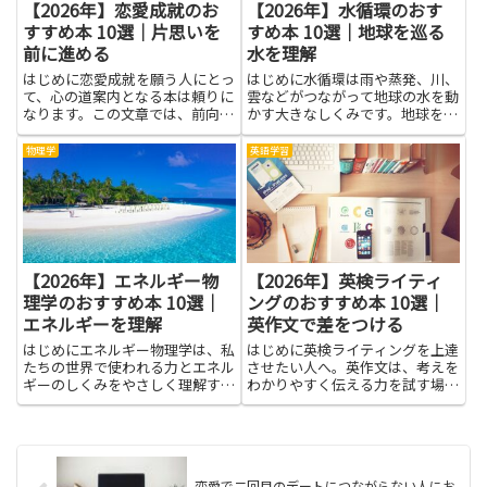
【2026年】恋愛成就のお
【2026年】水循環のおす
すすめ本 10選｜片思いを
すめ本 10選｜地球を巡る
前に進める
水を理解
はじめに恋愛成就を願う人にとっ
はじめに水循環は雨や蒸発、川、
て、心の道案内となる本は頼りに
雲などがつながって地球の水を動
なります。この文章では、前向き
かす大きなしくみです。地球を巡
な気持ちを育てつつ、片思いを前
る水を理解することは、自然と私
に進めるためのヒントをやさしく
たちの暮らしをつなぐ鍵となりま
物理学
英語学習
学べる雰囲気を伝えます。登場人
す。雨がどのように作られ、川や
物の気持ちを読み解くコツや、会
地下水がどうして育まれるのかを
話のコツ、距離の取り方といっ
知ると、水を大切に使う工夫
た...
や、...
【2026年】エネルギー物
【2026年】英検ライティ
理学のおすすめ本 10選｜
ングのおすすめ本 10選｜
エネルギーを理解
英作文で差をつける
はじめにエネルギー物理学は、私
はじめに英検ライティングを上達
たちの世界で使われる力とエネル
させたい人へ。英作文は、考えを
ギーのしくみをやさしく理解する
わかりやすく伝える力を試す場で
手助けをしてくれます。学ぶと、
す。良い答案は、伝えたいポイン
太陽光発電や電力の流れ、風のは
トをはっきり示し、例文の言い換
たらき、蓄電のしくみ、原子や素
えを使い分け、読み手が読みやす
粒子がエネルギーとどう関わるか
い順序で並べることが大事です。
が見えてきます。ニュースや生
紹介する本は、基本の考え方を
恋愛で二回目のデートにつながらない人にお