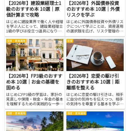
【2026年】建設業経理士1
【2026年】外国債券投資
級のおすすめ本 10選｜原
のおすすめ本 10選｜外債
価計算まで攻略
リスクを学ぶ
はじめに建設業界で働く人や経理
はじめに外国債券投資や外債リス
を学ぶ人にとって、建設業経理士
クについて学ぶことは、資産運用
1級の学びは役立つ道具になりま
の選択肢を広げ、リスク管理の力
す。原価計算まで攻略する知識
を高める近道です。本を通じて金
は、予算と実際の工事費をつなぐ
利・為替・信用リスクといった基
投資・資産運用
恋愛
橋のように働きます。この記事
本概念や、それらが投資収益にど
は、資格を目指す人が勉強の計画
う影響するかを体系的に学べば、
を立てやすくするためのヒント
情報に振り回されにくくなりま
と、学...
す...
【2026年】FP3級のおすす
【2026年】恋愛の駆け引
め本 10選｜お金の基礎を
きのおすすめ本 10選｜距
固める
離感を整える
はじめにFP3級の学習は、家計の
はじめに恋愛の駆け引きは、相手
見直しや保険・税金・年金の基本
に自分の気持ちを伝えつつ、相手
を理解するための実践的な一歩に
の気持ちを尊重する基本を学ぶ道
なります。お金の基礎を固めるこ
です。練習すると、会話の誤解を
とで、毎月の支出の優先順位を整
減らし、距離感を整える力が身に
投資・資産運用
投資・資産運用
理しやすくなり、不必要な出費を
つきます。思いを急かさず相手の
抑える判断力が身につきます。身
ペースを大切にすることで信頼が
近な制度や用語への抵抗感が薄...
深まり、関係は長く安定しやす