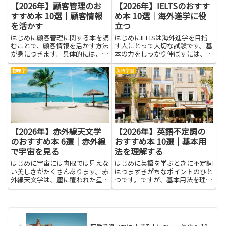
【2026年】顧客管理のお
【2026年】IELTSのおすす
すすめ本 10選｜顧客情報
め本 10選｜海外進学に役
を活かす
立つ
はじめに顧客管理に関する本を読
はじめにIELTSは海外進学を目指
むことで、顧客情報を活かす方法
す人にとって大切な試験です。基
が身につきます。具体的には、顧
本の力をしっかり伸ばすには、信
客の購買履歴や問い合わせ履歴を
頼できる解説と実例がまとまった
整理して、適切なタイミングで適
本を使うのが近道になります。こ
物理学
英語学習
切な対応ができるようになりま
のテーマを学ぶと、語彙を増やし
す。その結果、顧客満足度の向上
表現を広げられるだけでなく、リ
やリピート率の改善、営業やマー
スニング・リーディング・ラ...
ケ...
【2026年】赤外線天文学
【2026年】英語不定詞の
のおすすめ本 6選｜赤外線
おすすめ本 10選｜基本用
で宇宙を見る
法を理解する
はじめに宇宙には肉眼では見えな
はじめに英語を学ぶときに不定詞
い美しさがたくさんあります。赤
はつまずきがちなポイントのひと
外線天文学は、塵に覆われた星雲
つです。ですが、基本用法を理解
や遠くの銀河の謎を照らしてくれ
することで、文章の骨格が見えや
る探検の入口です。赤外線で宇宙
すくなり、話す・書くときの幅が
を見ると、星の生まれや惑星の形
広がります。この記事では、英語
成、古い光が伝える情報が少しず
不定詞のしくみをやさしく捉えら
つわかってきます。難しい用語
れる本を紹介します。読み進め