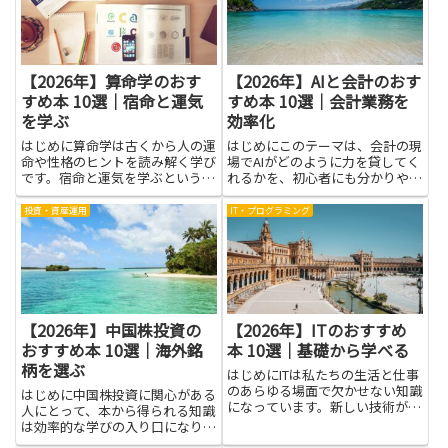
失敗してもくじけにくくなりま
論や成功事例、具体的な手法を
す...
効...
【2026年】算命学のおす
【2026年】AIと会計のおす
すめ本 10選｜宿命と運気
すめ本 10選｜会計業務を
を学ぶ
効率化
はじめに算命学は古くから人の運
はじめにこのテーマは、会計の現
命や性格のヒントを読み解く学び
場でAIがどのように力を貸してく
です。宿命と運気を学ぶという視
れるかを、初心者にも分かりやす
点は、自分の強みや弱みを知る手
く説明します。AIと会計の組み合
がかりになり、日々の選択を少し
わせは、日々のルーティン作業を
投資・資産運用
IT・プログラミング
丁寧に考えるきっかけになりま
自動化し、データの整理・取り出
す。難しそうに見えるかもしれま
しを速く正確にします。経費処理
せんが、基本は自分の生活や人間
や仕訳のチェック、請求書の...
関...
【2026年】中国株投資の
【2026年】ITのおすすめ
おすすめ本 10選｜海外銘
本 10選｜基礎から学べる
柄を選ぶ
はじめにITは私たちの生活と仕事
のあらゆる場面で欠かせない知識
はじめに中国株投資に関心がある
になっています。新しい技術が生
人にとって、本から得られる知識
まれるペースが速い分野ですが、
は効率的な学びの入り口になりま
まずは基礎から学べる力を身につ
す。海外銘柄を選ぶための基礎知