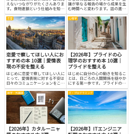
えないつながりがたくさんありま
議が単なる報告の場から成果を生
す。食物連鎖という仕組みを知る
む時間へと変わります。話の進め
と、動物や植物が互いにどんな役
方や議題の整理、時間配分、参加
割を果たしているのかが、絵や話
者の役割づけといった基本を身に
恋愛
心理学
のように見えるようになります。
つければ、無駄な議論や長引く会
生き物の関係を学ぶことで、身の
議を減らし、意思決定をスムーズ
回りの自然を観察する力が育
にできます。メンバーの理解が
ち、...
深...
恋愛で察してほしい人にお
【2026年】プライドの心
すすめの本 10選｜愛情表
理学のおすすめ本 10選｜
現の不安を整える
プライドを整える
はじめに恋愛で察してほしい人に
はじめに自分の心の動きを知るこ
とって、愛情表現に対する不安は
とは、日ごろの人間関係を穏やか
日々のコミュニケーションをこわ
にする第一歩です。プライドの心
ばらせる原因になりやすいもので
理学という視点は、なぜ怒りが生
す。本を読むことで、自分がなぜ
まれやすいのか、どうして自分を
語学・外国語
IT・プログラミング
察してほしいと感じるのか、その
守ろうとするのかを、やさしく見
背後にある心の動きやパターンを
つめ直す手がかりをくれます。紹
知る手がかりが得られます。言
介される本は、相手の気持ちを
葉...
受...
【2026年】カタルーニャ
【2026年】ITエンジニア