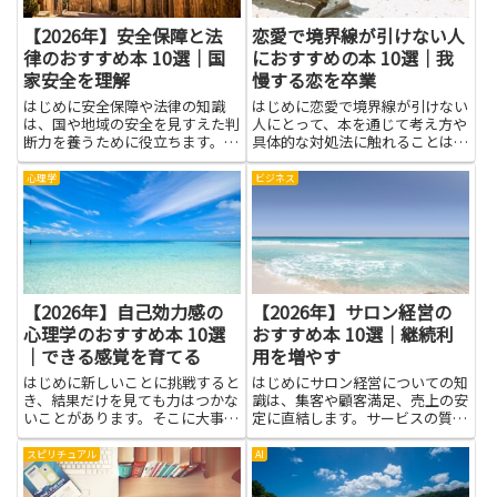
【2026年】安全保障と法
恋愛で境界線が引けない人
律のおすすめ本 10選｜国
におすすめの本 10選｜我
家安全を理解
慢する恋を卒業
はじめに安全保障や法律の知識
はじめに恋愛で境界線が引けない
は、国や地域の安全を見すえた判
人にとって、本を通じて考え方や
断力を養うために役立ちます。安
具体的な対処法に触れることは大
全保障の基本概念やリスク評価の
きな助けになります。境界線とい
方法、国際関係の文脈での政策立
う言葉が示すように、自分の感情
心理学
ビジネス
案プロセスを学ぶことで、複雑な
や時間、価値観を守る方法を学べ
問題を整理しやすくなります。ま
ば、我慢する恋を卒業するための
た、法律の視点を取り入れると、
第一歩になります。読書は他人
権...
の...
【2026年】自己効力感の
【2026年】サロン経営の
心理学のおすすめ本 10選
おすすめ本 10選｜継続利
｜できる感覚を育てる
用を増やす
はじめに新しいことに挑戦すると
はじめにサロン経営についての知
き、結果だけを見ても力はつかな
識は、集客や顧客満足、売上の安
いことがあります。そこに大事な
定に直結します。サービスの質を
のが、自分にはできるという気持
高める方法やスタッフ教育、価格
ち、つまり自己効力感の心理学で
設定、予約管理といった実務面の
スピリチュアル
AI
す。人はその感覚があるとき、難
改善は、継続利用を増やすために
しい課題にも前向きに取り組み、
欠かせません。本を読むことで理