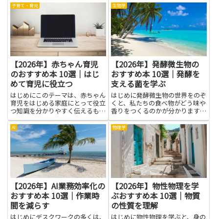
けることが近道です。この記事で
識や市場の特徴、業種ごとの成長
子育て・育児
生物学
は、難しい用語を避け、身近な例
要因を本で体系的に学べば、ニュ
で理解を深められる本の考え方...
ースや個別企業の情報の読み方が
変わります。用語や取引ルー
ル、...
【2026年】赤ちゃん育児
【2026年】発酵微生物の
のおすすめ本 10選｜はじ
おすすめ本 10選｜発酵を
めて育児に役立つ
支える菌を学ぶ
はじめにこのテーマは、赤ちゃん
はじめに発酵微生物の世界をのぞ
育児をはじめる家庭にとって役立
くと、私たちの食べ物がどう味や
つ知識を分かりやすく伝えるもの
香りをつくるのかが分かります。
です。初めての育児では、眠さや
発影を支える菌を学ぶと、身近な
不安、日々のケアのコツなどが混
発酵食品がどうできているのかが
AI
物理学
ざりがちです。本を読むと、基本
見えてきます。安全な取り扱い方
の育児の流れや、赤ちゃんの表情
も自然に身につくので、台所での
の読み方、安心して過ごす工夫
実験や料理のときに役立ちま
が...
す。...
【2026年】AI業務効率化の
【2026年】物性物理を学
おすすめ本 10選｜作業時
ぶおすすめ本 10選｜物質
間を減らす
の性質を理解
はじめにデスクワークの多くは、
はじめに物性物理を学ぶと、身の