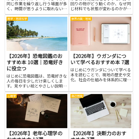
同じ作業を繰り返し行う場面が多
回りの物がどう動くのか、なぜ同
く、時間が思うように取れないと
じ材料でも状態が変わるのかが、
感じる人が多いです。AI業務効率
ひとつの筋で見えてきます。原子
化について学ぶと、日常の業務を
の動きや、金属が電気を流すしく
地学・地球科学
世界の国・地域
見直すきっかけが生まれ、どう改
み、結晶の形が物性にどう影響す
善するかのヒントを見つけやすく
るかといった基本の考え方を、や
なります。難しい道具を一度に...
さしい言葉と身近な例で丁寧に
理...
【2026年】恐竜図鑑のお
【2026年】ウガンダにつ
すすめ本 10選｜恐竜好き
いて学べるおすすめ本 7選
に役立つ
はじめにウガンダについて学べる
本を読むことで、現地の歴史や文
はじめに恐竜図鑑は、恐竜好きな
化、社会の仕組みを体系的に理解
人の毎日を少しだけ楽しくしま
できます。本は単なる情報の寄せ
す。見やすい絵とやさしい説明が
集めではなく、現地の人々の視点
そろえば、名前や姿、くらしのよ
や暮らし、自然環境への理解を深
うすを自然に覚えられます。読み
心理学
自己啓発
める手段です。旅行前の基礎知識
進めるうちに、昔の地球の姿を想
や研究・仕事で必要な背景情
像する力が育ち、博物館の展示を
報、...
より深く読み解く手助けにもなり
ま...
【2026年】老年心理学の
【2026年】決断力のおす