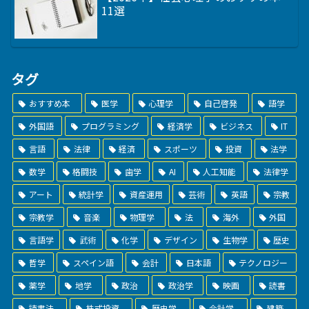
11選
タグ
おすすめ本
医学
心理学
自己啓発
語学
外国語
プログラミング
経済学
ビジネス
IT
言語
法律
経済
スポーツ
投資
法学
数学
格闘技
歯学
AI
人工知能
法律学
アート
統計学
資産運用
芸術
英語
宗教
宗教学
音楽
物理学
法
海外
外国
言語学
武術
化学
デザイン
生物学
歴史
哲学
スペイン語
会計
日本語
テクノロジー
薬学
地学
政治
政治学
映画
読書
読書法
株式投資
歴史学
会計学
建築