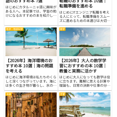
語のおすすめ本 7選
転職のおすすめ本 10選｜
転職準備を進める
はじめにカタルーニャ語に興味が
ある人へ。本記事では、学習の助
はじめにITエンジニア転職を考え
けになるおすすめの本を紹介しま
る人にとって、転職準備をスムー
す。カタルーニャ語を学ぶと、現
ズに進めるための本選びは大切で
地の人々とより深く交流できるよ
す。難しい専門用語を追いかける
うになり、旅行や仕事の場面での
だけでなく、実務のイメージをつ
地学・地球科学
数学
コミュニケーションがしやすくな
かみ、面接の準備にも役立つ情報
ります。文字の読み書きや文法
を見つけることが目的になりま
の...
す。本を読み進めると、自分の
経...
【2026年】海洋環境のお
【2026年】大人の数学学
すすめ本 10選｜海の問題
習におすすめの本 10選｜
を考える
教養と実務に活かす
はじめに海洋環境は私たちのくら
はじめに大人になっても数学は役
しと深くつながっています。海に
に立ちます。難解に思える計算や
は多くの生き物が暮らし、水の循
理論も、日常の決断や仕事の分析
環が私たちのくらしとつながって
に応用できます。本を選ぶ意味
いることが分かります。読み進め
は、基本的な考え方を身につけ、
法律
恋愛
るうちに、海洋環境が受ける傷や
問題を整理するスキルを育てるこ
回復の力、地域の取り組み、研究
とです。数学を学ぶことで、デー
者の努力を知ることで、知識だ
タを読み解く力、論理的な思考、
け...
仮...