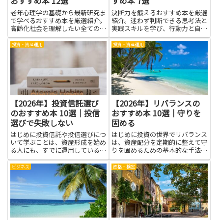
おすすめ本 12選
すめ本 7選
老年心理学の基礎から最新研究ま
決断力を鍛えるおすすめ本を厳選
で学べるおすすめ本を厳選紹介。
紹介。迷わず判断できる思考法と
高齢化社会を理解したい全ての人
実践スキルを学び、行動力と自信
に役立つ内容です。
を身につけましょう。
投資・資産運用
投資・資産運用
【2026年】投資信託選び
【2026年】リバランスの
のおすすめ本 10選｜投信
おすすめ本 10選｜守りを
選びで失敗しない
固める
はじめに投資信託や投信選びにつ
はじめに投資の世界でリバランス
いて学ぶことは、資産形成を始め
は、資産配分を定期的に整えて守
る人にも、すでに運用している人
りを固めるための基本的な手法で
にも大きな助けになります。本で
す。値動きで偏ったポートフォリ
得られる知識は、商品ごとの仕組
オを目標配分に戻すことで、リス
ビジネス
資格・検定
みや手数料、リスクの種類とその
クのコントロールや安定した運用
管理方法など、実践で役立つ基礎
に寄与します。感情に左右されず
力を育てます。用語や仕組みが
機械的に調整する習慣は、長期
わ...
的...