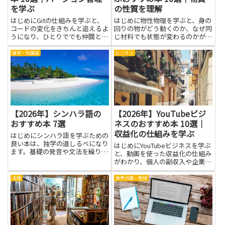
を学ぶ
の性質を理解
はじめにGitの仕組みを学ぶと、
はじめに物性物理を学ぶと、身の
コードの変化をきちんと追えるよ
回りの物がどう動くのか、なぜ同
うになり、ひとりででも仲間とで
じ材料でも状態が変わるのかが、
も仕事をうまく進められます。変
ひとつの筋で見えてきます。原子
更の記録が見やすくなると、誰が
の動きや、金属が電気を流すしく
語学・外国語
ビジネス
何をしたかをすぐに確かめられ、
み、結晶の形が物性にどう影響す
間違いを減らせます。バージョン
るかといった基本の考え方を、や
管理を学ぶと、作業の順番や分...
さしい言葉と身近な例で丁寧に
理...
【2026年】シンハラ語の
【2026年】YouTubeビジ
おすすめ本 7選
ネスのおすすめ本 10選｜
収益化の仕組みを学ぶ
はじめにシンハラ語を学ぶための
良い本は、独学の道しるべになり
はじめにYouTubeビジネスを学ぶ
ます。基礎の発音や文法を繰り返
と、動画を使った収益化の仕組み
し学べる点、語彙を体系的に増や
がわかり、個人の副収入や企業の
せる点、また例文や会話例で実際
マーケティングに直接活かせま
の表現に触れられる点が大きなメ
す。広告収入やメンバーシップ、
法律
世界の国・地域
リットです。本を使えば自分のペ
タイアップ、商品販売など複数の
ースで学習計画を立てられ、苦
収入源を理解すると、収入の安定
手...
化やリスク分散が図れます。...