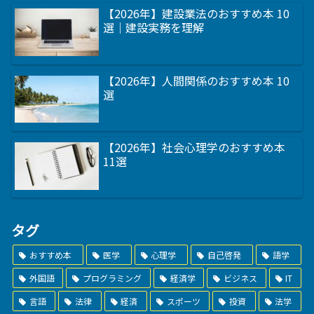
【2026年】建設業法のおすすめ本 10
選｜建設実務を理解
【2026年】人間関係のおすすめ本 10
選
【2026年】社会心理学のおすすめ本
11選
タグ
おすすめ本
医学
心理学
自己啓発
語学
外国語
プログラミング
経済学
ビジネス
IT
言語
法律
経済
スポーツ
投資
法学