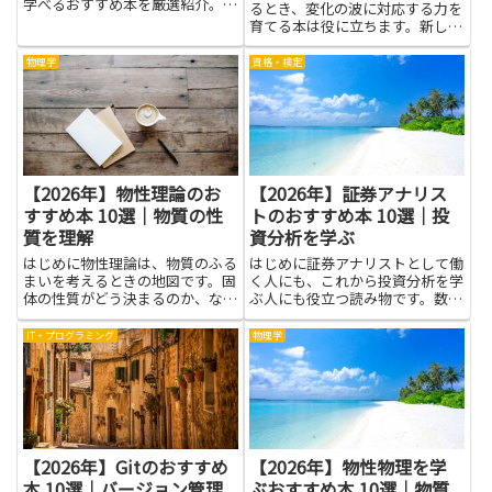
学べるおすすめ本を厳選紹介。将
るとき、変化の波に対応する力を
来に備える知識を身につけよう。
育てる本は役に立ちます。新しい
技術や働き方が増える今、自分の
道を作るヒントを探すことは大切
物理学
資格・検定
です。本文の本は、どう仕事と技
術を結びつけるか、どんなスキル
が長く役立つかを、やさしくひ...
【2026年】物性理論のお
【2026年】証券アナリス
すすめ本 10選｜物質の性
トのおすすめ本 10選｜投
質を理解
資分析を学ぶ
はじめに物性理論は、物質のふる
はじめに証券アナリストとして働
まいを考えるときの地図です。固
く人にも、これから投資分析を学
体の性質がどう決まるのか、なぜ
ぶ人にも役立つ読み物です。数字
電気が流れ、熱が伝わるのかを、
の読み方やデータの意味を、専門
難しい式だけでなく身の回りの現
用語を使わずに分かりやすく説明
IT・プログラミング
物理学
象と結びつけて考える力を育てま
します。実例や簡単な図表がつい
す。こうした考え方を学ぶと、物
ていて、企業の強みや弱み、リス
質の性質を理解する力が身につ
クを見つける力が身につくでし
き...
ょ...
【2026年】Gitのおすすめ
【2026年】物性物理を学
本 10選｜バージョン管理
ぶおすすめ本 10選｜物質