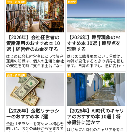
られます。読書を通じて緊張をや
し、自分らしい距離感を取り戻す
投資・資産運用
物理学
わらげる準備や、言い換えの練
ために役立つ本を紹介します。読
習、短い文で伝える技術を身につ
書を通して得られるのは、相手と
けられます。回答例で準備するよ
の境界線の引き方、感情の整理の
うに進...
仕...
【2026年】会社経営者の
【2026年】臨界現象のお
資産運用のおすすめ本 10
すすめ本 10選｜臨界点を
選｜経営者のお金を守る
理解する
はじめに会社経営者にとって資産
はじめに臨界現象という言葉は、
運用の知識は、個人の生活と会社
物質が変化するときの境界を指し
の安定を同時に支える土台になり
ます。日常の中でも、急に変わる
ます。事業収益だけに頼らず資産
場面は身の回りにあり、科学のし
を分散して守ることで、突発的な
くみを理解する手がかりになりま
投資・資産運用
AI
資金需要や景況の悪化に備えやす
す。本の世界には、難しい式を前
くなります。税務や相続、事業承
にして尻込みせず、現象のつなが
継といった経営特有の課題に対
りをやさしく感じられる作品が
応...
あ...
【2026年】金融リテラシ
【2026年】AI時代のキャリ
ーのおすすめ本 7選
アのおすすめ本 10選｜将
来設計に活かす
金融リテラシーを高めたい初心者
向けに、お金の基礎から投資まで
はじめにAI時代のキャリアを考え