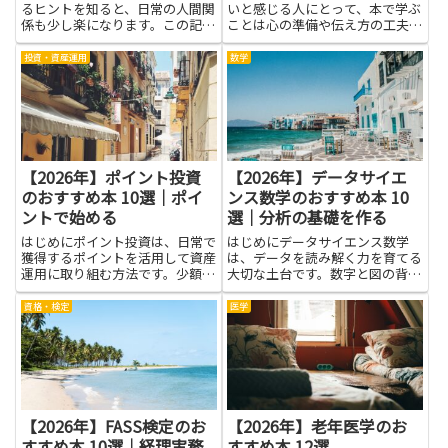
るヒントを知ると、日常の人間関
いと感じる人にとって、本で学ぶ
係も少し楽になります。この記事
ことは心の準備や伝え方の工夫に
で取り上げる本は、感情の波に振
つながります。怖さの正体を知
り回されず、自分を大切にしつつ
り、相手の立場を想像する力や自
投資・資産運用
数学
相手の気持ちを理解する考え方を
分の感情を落ち着ける方法を身に
丁寧に伝えています。読み進める
つけることで、感情的な衝突を避
と、相手を責めるより自分の気
けやすくなります。具体的な事例
持...
や...
【2026年】ポイント投資
【2026年】データサイエ
のおすすめ本 10選｜ポイ
ンス数学のおすすめ本 10
ントで始める
選｜分析の基礎を作る
はじめにポイント投資は、日常で
はじめにデータサイエンス数学
獲得するポイントを活用して資産
は、データを読み解く力を育てる
運用に取り組む方法です。少額か
大切な土台です。数字と図の背後
ら始められるため、金融経験が浅
にある仕組みを理解することで、
い人でも無理なく投資の基礎を学
データの動きや傾向を見抜き、仮
資格・検定
医学
べます。本を通して制度の仕組み
説を検証して結論へとつなげる力
やリスク管理、ポイントの価値の
が養われます。この記事では、分
見極め方などを学べば、実践に
析の基礎を作ることを目的に、初
移...
心...
【2026年】FASS検定のお
【2026年】老年医学のお
すすめ本 10選｜経理実務
すすめ本 12選