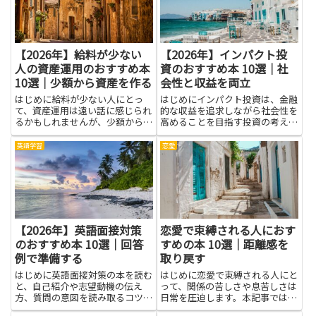
断、学習の仕組みを具体的に想
像...
【2026年】給料が少ない
【2026年】インパクト投
人の資産運用のおすすめ本
資のおすすめ本 10選｜社
10選｜少額から資産を作る
会性と収益を両立
はじめに給料が少ない人にとっ
はじめにインパクト投資は、金融
て、資産運用は遠い話に感じられ
的な収益を追求しながら社会性を
るかもしれませんが、少額から資
高めることを目指す投資の考え方
産を作る考え方を学べば手の届く
です。社会課題に資金を配分する
ものになります。本を読むこと
ことで、地域や環境、人々の生活
英語学習
恋愛
で、リスクとリターンの基本、分
に良い変化を促しつつ、資産形成
散の重要性、複利の力といった土
の選択肢を増やすことができま
台知識が身につき、日々の支出や
す。本で基礎知識や評価指標、実
貯蓄...
際...
【2026年】英語面接対策
恋愛で束縛される人におす
のおすすめ本 10選｜回答
すめの本 10選｜距離感を
例で準備する
取り戻す
はじめに英語面接対策の本を読む
はじめに恋愛で束縛される人にと
と、自己紹介や志望動機の伝え
って、関係の苦しさや息苦しさは
方、質問の意図を読み取るコツ
日常を圧迫します。本記事では、
を、実際の場面で使える形に整え
そんな状況から少しずつ抜け出