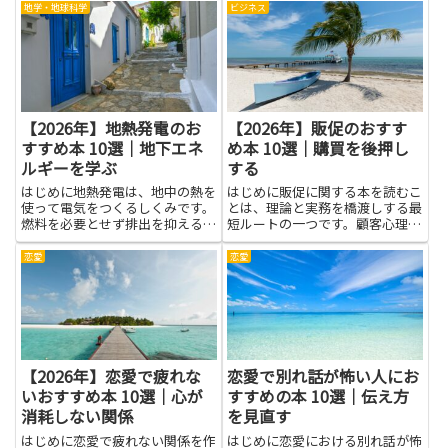
地学・地球科学
ビジネス
【2026年】地熱発電のお
【2026年】販促のおすす
すすめ本 10選｜地下エネ
め本 10選｜購買を後押し
ルギーを学ぶ
する
はじめに地熱発電は、地中の熱を
はじめに販促に関する本を読むこ
使って電気をつくるしくみです。
とは、理論と実務を橋渡しする最
燃料を必要とせず排出を抑える点
短ルートの一つです。顧客心理や
が大きな魅力です。地球の地下に
購買行動の基本原則、効果的な言
眠る熱の特徴や、それがどう発電
葉選びや導線設計、データを使っ
恋愛
恋愛
に活かされるのかを知ると、エネ
た改善の進め方などを体系的に学
ルギーのしくみが身近に感じられ
べます。販促の知識があると、広
ます。地熱発電を学ぶと、暮ら
告やメール、店頭といった接点
し...
で...
【2026年】恋愛で疲れな
恋愛で別れ話が怖い人にお
いおすすめ本 10選｜心が
すすめの本 10選｜伝え方
消耗しない関係
を見直す
はじめに恋愛で疲れない関係を作
はじめに恋愛における別れ話が怖