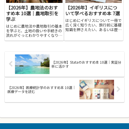
【2026年】農地法のおす
【2026年】イギリスにつ
すめ本 10選｜農地取引を
いて学べるおすすめ本 7選
学ぶ
はじめにイギリスについて一冊で
広く深く知りたい、旅行前に基礎
はじめに農地法や農地取引の基本
知識を押さえたい、あるいは歴史
を学ぶと、土地の扱いや手続きの
や政治を専門的に学びたい――読者の
流れがぐっとわかりやすくなりま
目的はさまざまです。入門書、文
す。誰が農地を所有できるのか、
化や生活に焦点を当てた読み物、
売買や賃貸、転用にどんな許可や
学術的な分析書、文学や地理に特
条件が必要かを知ることで、不安
化した一冊まで、選び方によ...
を減らし安心して意思決定ができ
るようになります。手続きや契
【2026年】Stataのおすすめ本 10選｜実証分
約...
析に活かす
【2026年】医療統計学のおすすめ本 10選｜
医療データを読む