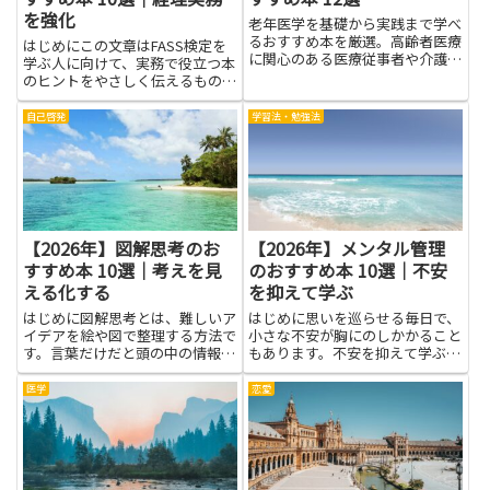
を強化
老年医学を基礎から実践まで学べ
るおすすめ本を厳選。高齢者医療
はじめにこの文章はFASS検定を
に関心のある医療従事者や介護関
学ぶ人に向けて、実務で役立つ本
係者、一般の方にも最適です。
のヒントをやさしく伝えるもので
す。経理の現場では、知識を正し
く使える力が大切です。検定の準
自己啓発
学習法・勉強法
備を通じて、基本の考え方と手順
を、日常の作業に落とし込みやす
くします。本文で紹介する本は...
【2026年】図解思考のお
【2026年】メンタル管理
すすめ本 10選｜考えを見
のおすすめ本 10選｜不安
える化する
を抑えて学ぶ
はじめに図解思考とは、難しいア
はじめに思いを巡らせる毎日で、
イデアを絵や図で整理する方法で
小さな不安が胸にのしかかること
す。言葉だけだと頭の中の情報が
もあります。不安を抑えて学ぶ力
散りやすいですが、図を使うと何
を身につけると、自分の気持ちの
が問題で、どんな解決があるのか
動きをつかみやすくなり、安定し
医学
恋愛
が見えやすくなります。この記事
た毎日を作る手助けになります。
では、図解思考を学ぶ手助けにな
メンタル管理を学ぶと、状況が変
る本を紹介します。図解を取り
わっても冷静に判断しやすくな
入...
り...