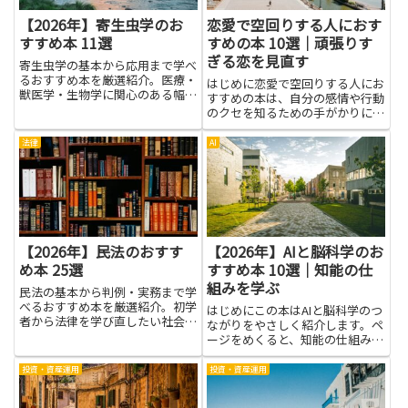
【2026年】寄生虫学のお
恋愛で空回りする人におす
すすめ本 11選
すめの本 10選｜頑張りす
ぎる恋を見直す
寄生虫学の基本から応用まで学べ
るおすすめ本を厳選紹介。医療・
はじめに恋愛で空回りする人にお
獣医学・生物学に関心のある幅広
すすめの本は、自分の感情や行動
い読者に役立つ内容です。
のクセを知るための手がかりにな
ります。まずは自分の考え方や価
値観を言葉で整理することで、な
法律
AI
ぜ相手に伝わらないのか、なぜ空
回りしてしまうのかが見えてきま
す。本を通じて学べるのは、自
己...
【2026年】民法のおすす
【2026年】AIと脳科学のお
め本 25選
すすめ本 10選｜知能の仕
組みを学ぶ
民法の基本から判例・実務まで学
べるおすすめ本を厳選紹介。初学
はじめにこの本はAIと脳科学のつ
者から法律を学び直したい社会人
ながりをやさしく紹介します。ペ
まで幅広く役立ちます。
ージをめくると、知能の仕組みを
学ぶ方法が見えてきます。難しい
言葉を避け、身近な例で脳の働き
投資・資産運用
投資・資産運用
と機械のしくみを比べる説明が続
きます。読んだ人は、記憶や判