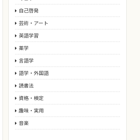
自己啓発
芸術・アート
英語学習
薬学
言語学
語学・外国語
読書法
資格・検定
趣味・実用
音楽