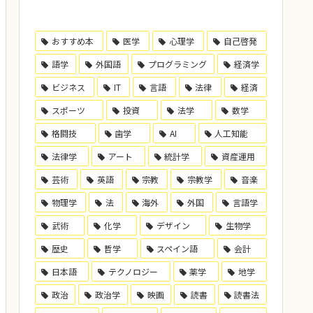
おすすめ本
医学
心理学
自己啓発
語学
外国語
プログラミング
経済学
ビジネス
IT
言語
法律
経済
スポーツ
投資
法学
数学
格闘技
歯学
AI
人工知能
法律学
アート
統計学
資産運用
芸術
英語
宗教
宗教学
音楽
物理学
法
海外
外国
言語学
武術
化学
デザイン
生物学
歴史
哲学
スペイン語
会計
日本語
テクノロジー
薬学
地学
政治
政治学
映画
読書
読書法