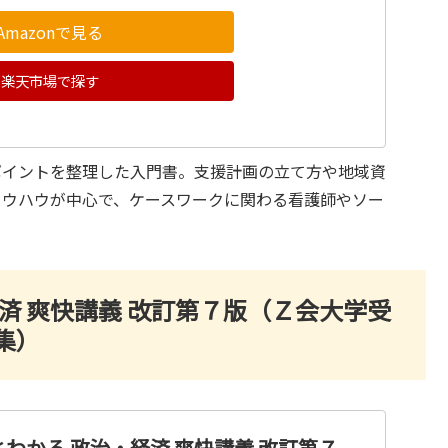
Amazonで見る
楽天市場で探す
ポイントを整理した入門書。支援計画の立て方や地域資
ノウハウが中心で、ケースワークに関わる看護師やソー
済 爽快講義 改訂第７版（Ｚ会大学受
集）
わかる 政治・経済 爽快講義 改訂第７