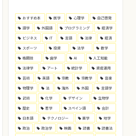
おすすめ本
医学
心理学
自己啓発
語学
外国語
プログラミング
経済学
ビジネス
IT
言語
法律
経済
スポーツ
投資
法学
数学
格闘技
歯学
AI
人工知能
法律学
アート
統計学
資産運用
芸術
英語
宗教
宗教学
音楽
物理学
法
海外
外国
言語学
武術
化学
デザイン
生物学
歴史
哲学
スペイン語
会計
日本語
テクノロジー
薬学
地学
政治
政治学
映画
読書
読書法