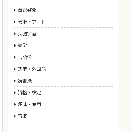
自己啓発
芸術・アート
英語学習
薬学
言語学
語学・外国語
読書法
資格・検定
趣味・実用
音楽