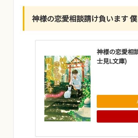
神様の恋愛相談請け負います 僕と
神様の恋愛相談
士見L文庫)