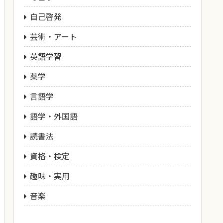
自己啓発
芸術・アート
英語学習
薬学
言語学
語学・外国語
読書法
資格・検定
趣味・実用
音楽