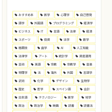
おすすめ本
医学
心理学
自己啓発
語学
外国語
プログラミング
経済学
ビジネス
IT
言語
法律
経済
スポーツ
投資
法学
数学
格闘技
歯学
AI
人工知能
法律学
アート
統計学
資産運用
芸術
英語
宗教
宗教学
音楽
物理学
法
海外
外国
言語学
武術
化学
デザイン
生物学
歴史
哲学
スペイン語
会計
日本語
テクノロジー
薬学
地学
政治
政治学
映画
読書
読書法