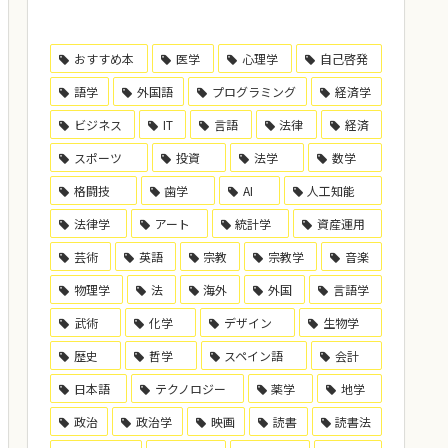
おすすめ本
医学
心理学
自己啓発
語学
外国語
プログラミング
経済学
ビジネス
IT
言語
法律
経済
スポーツ
投資
法学
数学
格闘技
歯学
AI
人工知能
法律学
アート
統計学
資産運用
芸術
英語
宗教
宗教学
音楽
物理学
法
海外
外国
言語学
武術
化学
デザイン
生物学
歴史
哲学
スペイン語
会計
日本語
テクノロジー
薬学
地学
政治
政治学
映画
読書
読書法